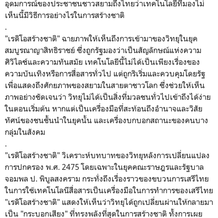
อุดมการณ์ของประชาชนชาวสยามถึงไทยว่าเทคโนโลยีที่มองไม่
เห็นนี้มีวิธีการอย่างไรในการสร้างชาติ
.
​"เรดิโอสร้างชาติ" ฉายภาพให้เห็นถึงการเข้ามาของวิทยุในยุค
สมบูรณาญาสิทธิราชย์ ซึ่งถูกรัฐมองว่าเป็นสัญลักษณ์แห่งความ
ศิวิไลซ์และความทันสมัย เทคโนโลยีนี้ไม่ได้เป็นเพียงเรื่องของ
ความบันเทิงหรือการสื่อสารทั่วไป แต่ถูกริเริ่มและควบคุมโดยรัฐ
เพื่อแสดงถึงศักยภาพของสยามในสายตาชาวโลก ซึ่งช่วยให้เห็น
ภาพอย่างชัดเจนว่า วิทยุไม่ได้เป็นสิ่งที่มวลชนทั่วไปเข้าถึงได้ง่าย
ในตอนเริ่มต้น หากแต่เป็นเครื่องมือที่สะท้อนถึงอำนาจและวิสัย
ทัศน์ของชนชั้นนำในยุคนั้น และเครื่องบกบอกสถานะของคนบาง
กลุ่มในสังคม
.
​"เรดิโอสร้างชาติ" วิเคราะห์บทบาทของวิทยุหลังการเปลี่ยนแปลง
การปกครอง พ.ศ. 2475 โดยเฉพาะในยุคคณะราษฎรและรัฐบาล
จอมพล ป. พิบูลสงคราม กระทั่งถึงเรื่องราวของขบวนการเสรีไทย
ในการใช้เทคโนโลนีสื่อสารเป็นเครื่องมือในการทำการของเสรีไทย
"เรดิโอสร้างชาติ" แสดงให้เห็นว่าวิทยุได้ถูกเปลี่ยนผ่านให้กลายมา
เป็น "กระบอกเสียง" ที่ทรงพลังที่สุดในการสร้างชาติ ทั้งการเผย