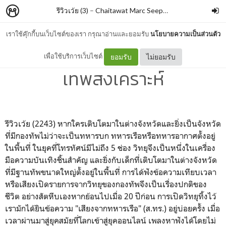
รีวิวเว้ย (3)
–
Chaitawat Marc Seephongsai
เราใช้คุ๊กกี้บนเว็บไซต์ของเรา กรุณาอ่านและยอมรับ
นโยบายความเป็นส่วนตัว
เรดิโอสร้างชาติ By ศรัญญู
เพื่อใช้บริการเว็บไซต์
ยอมรับ
ไม่ยอมรับ
เทพสงเคราะห์
รีวิวเว้ย (2243) หากใครเติบโตมาในต่างจังหวัดและยิ่งเป็นจังหวัด
ที่มีกองทัพไม่ว่าจะเป็นทหารบก ทหารเรือหรือทหารอากาศตั้งอยู่
ในพื้นที่ ในยุคที่โทรทัศน์มีไม่ถึง 5 ช่อง วิทยุจึงเป็นหนึ่งในเครื่อง
มือความบันเทิงชิ้นสำคัญ และยิ่งกับเด็กที่เติบโตมาในต่างจังหวัด
ที่มีฐานทัพขนาดใหญ่ตั้งอยู่ในพื้นที่ การได้ฟังข้อความเทียบเวลา
หรือเสียงเปิดรายการจากวิทยุของกองทัพจึงเป็นเรื่องปกติของ
ชีวิต อย่างสัตหีบเองหากย้อนไปเมื่อ 20 ปีก่อน การเปิดวิทยุทิ้งไว้
เรามักได้ยินข้อความ "เสียงจากทหารเรือ" (ส.ทร.) อยู่บ่อยครั้ง เมื่อ
เวลาผ่านมาสู่ยุคสมัยที่โลกเข้าสู่ยุคออนไลน์ เพลงหาฟังได้โดยไม่