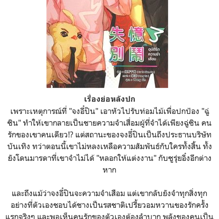
เรื่องย่อหลังปก
เพราะเหตุการณ์ที่ "จงอี๋ปิน" เอาหัวไปรับท่อมไม้เพื่อปกป้อง "ฉู่
ซิน" ทำให้เขากลายเป็นชายความจำเสื่อมผู้ที่จำได้เพียงฉู่ซิน คน
รักของเขาคนเดียว!? แต่สถานะของจงอี๋ปินเป็นถึงประธานบริษัท
บันเทิง ทว่าตอนนี้เขาไม่หลงเหลือความสัมพันธ์กับใครทั้งสิ้น ทั้ง
ยังโดนมารดาที่เขาจำไม่ได้ "หลอกให้แต่งงาน" กับซูรุ่ยอิ๋งอีกต่าง
หาก
และถึงแม้ว่าจงอี๋ปินจะความจำเสือม แต่เขากลับยังจำทุกสิ่งทุก
อย่างที่ตัวเองชอบได้ชางเป็นรสชาติเปรี้ยวอมหวานของรักครั้ง
แรกจริงๆ และพอเห็นคนรักของตัวเองต้องลำบาก พลังของคนเป็น