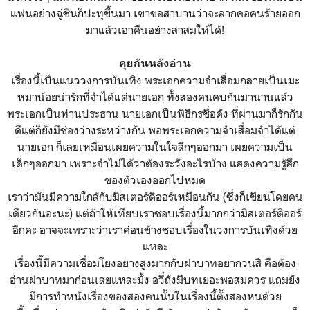
แฟนอย่างฉู่ชินก็ปะทุขึ้นมา เขาขอสาบานว่าจะลากคอคนร้ายออก
มาแล้วเอาคืนอย่างสาสมให้ได้!
คุยกันหลังอ่าน
เรื่องนี้เป็นแนววงการบันเทิง พระเอกความจำเสื่อมกลายเป็นเมะ
หมาน้อยน่ารักที่จำได้แต่นายเอก ทั้งสองคนคบกันมานานแล้ว
พระเอกเป็นท่านประธาน นายเอกเป็นพิธีกรชื่อดัง ที่ผ่านมาก็รักกัน
ดีแต่ก็ยังมีช่องว่างระหว่างกัน พอพระเอกความจำเสื่อมจำได้แต่
นายเอก ก็เลยเหมือนเผยความในใจลึกๆออกมา เผยความเป็น
เด็กๆออกมา เพราะจำไม่ได้ว่าต้องระวังอะไรบ้าง แสดงความรู้สึก
ของตัวเองออกไปหมด
เราว่ามันมีความใกล้กับมิสเตอร์ดิออร์เหมือนกัน (ซึ่งก็เขียนโดยคน
เดียวกันอะนะ) แต่ถ้าให้เทียบเราชอบเรื่องนี้มากกว่ามิสเตอร์ดิออร์
อีกค่ะ อาจจะเพราะว่าเราค่อนข้างชอบเรื่องในวงการบันเทิงด้วย
แหละ
เรื่องนี้มีความเชื่อมโยงอย่างสูงมากกับฝ่าบาทอย่ากวนสิ คือต้อง
อ่านฝ่าบาทมาก่อนเลยแหละมั้ง อวี๋ถังมีบทเยอะพอสมควร แถมยัง
มีการทำหนังเรื่องของสองคนนั้นในเรื่องนี้ตั้งสองหนด้วย