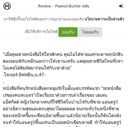
Review
–
Peanut Butter Jelly
เราใช้คุ๊กกี้บนเว็บไซต์ของเรา กรุณาอ่านและยอมรับ
นโยบายความเป็นส่วนตัว
รถหนังสือเร่ของคนพเนจร
เพื่อใช้บริการเว็บไซต์
ยอมรับ
ไม่ยอมรับ
"เมื่อคุณขายหนังสือให้ใครสักคน คุณไม่ได้ขายแค่กระดาษหนักสิบ
สองออนซ์กับหมึกและกาวให้เขานะครับ แต่คุณขายชีวิตใหม่ที่เขา
ไม่เคยได้สัมผัสมาก่อนให้กับเขาด้วย"
-โรเจอร์ มิฟฟลิน,น.47-
.
หนังสือที่คนรักหนังสือตกหลุมรักในตั้งแต่บรรทัดแรก "รถหนังสือ
เร่ของคนพเนจร"เปิดเรื่องมาด้วยการเล่าเรื่องของ เฮเลน
แม็คกิลล์ หญิงวัยกลางคนที่ใช้ชีวิตในบ้านไร่กับพี่ชาย แอนดรูว์
อย่างมีความสุขและสงบสุขมาโดยตลอด จนกระทั่งวันหนึ่งพี่ชาย
ของเธอนึกครึ้มจะเขียนนิยายขึ้นมาแล้วนิยายเรื่องนั้นก็ดันโด่งดัง
จนทำให้แอนดรูว์ขึ้นแท่นเป็นยอดนักเขียนขายดี ทำให้แอนดรูว์