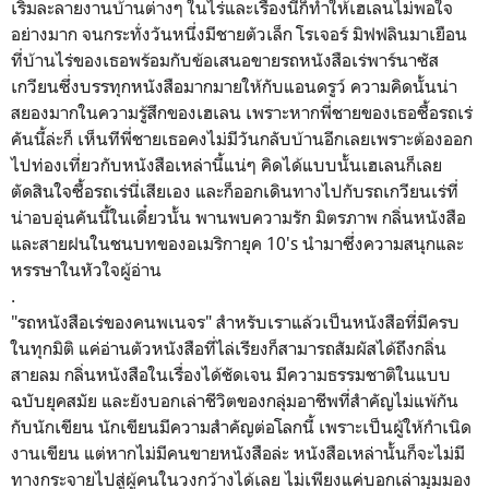
เริ่มละลายงานบ้านต่างๆ ในไร่และเรื่องนี้ก็ทำให้เฮเลนไม่พอใจ
อย่างมาก จนกระทั่งวันหนึ่งมีชายตัวเล็ก โรเจอร์ มิฟฟลินมาเยือน
ที่บ้านไร่ของเธอพร้อมกับข้อเสนอขายรถหนังสือเร่พาร์นาซัส
เกวียนซึ่งบรรทุกหนังสือมากมายให้กับแอนดรูว์ ความคิดนั้นน่า
สยองมากในความรู้สึกของเฮเลน เพราะหากพี่ชายของเธอซื้อรถเร่
คันนี้ล่ะก็ เห็นทีพี่ชายเธอคงไม่มีวันกลับบ้านอีกเลยเพราะต้องออก
ไปท่องเที่ยวกับหนังสือเหล่านี้แน่ๆ คิดได้แบบนั้นเฮเลนก็เลย
ตัดสินใจซื้อรถเร่นี่เสียเอง และก็ออกเดินทางไปกับรถเกวียนเร่ที่
น่าอบอุ่นคันนี้ในเดี๋ยวนั้น พานพบความรัก มิตรภาพ กลิ่นหนังสือ
และสายฝนในชนบทของอเมริกายุค 10's นำมาซึ่งความสนุกและ
หรรษาในหัวใจผู้อ่าน
.
"รถหนังสือเร่ของคนพเนจร" สำหรับเราแล้วเป็นหนังสือที่มีครบ
ในทุกมิติ แค่อ่านตัวหนังสือที่ไล่เรียงก็สามารถสัมผัสได้ถึงกลิ่น
สายลม กลิ่นหนังสือในเรื่องได้ชัดเจน มีความธรรมชาติในแบบ
ฉบับยุคสมัย และยังบอกเล่าชีวิตของกลุ่มอาชีพที่สำคัญไม่แพ้กัน
กับนักเขียน นักเขียนมีความสำคัญต่อโลกนี้ เพราะเป็นผู้ให้กำเนิด
งานเขียน แต่หากไม่มีคนขายหนังสือล่ะ หนังสือเหล่านั้นก็จะไม่มี
ทางกระจายไปสู่ผู้คนในวงกว้างได้เลย ไม่เพียงแค่บอกเล่ามุมมอง