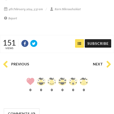
4th February 2024, 3:37 am
Karn Nikrosahakiat
Report
151
SUBSCRIBE
VIEWS
PREVIOUS
NEXT
0
0
0
0
0
0
COMMENTS
(
0)