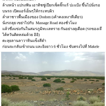
ล้างหน้า แปรงฟัน เอาทิชชู่เปียกเช็ดจั๊กแร้ ปะแป้ง ขึ้นไปนั่งรอ
บนรถ เปิดแอร์เย็นๆให้กระทบผิว
ล่ำลาชาวพื้นเมืองของ Dodom (เค้าคงเหงาทีเดียว)
นั่งรถลุย เขย่าไปกับ Massage Road สองชั่วโมง
แล้วซึ่งแข่งกันในสมรภูมิทะเลทราย กันอย่างดุเดือด (รถของเจ๊
ไต้หวันติดหล่มด้วย อิอิ)
ตะลุยลานลาวาหินแข็งสีดำ
ก่อนจะกลับเข้าถนน และยิงยาว 6 ชั่วโมง ขับตรงไปที่ Makele