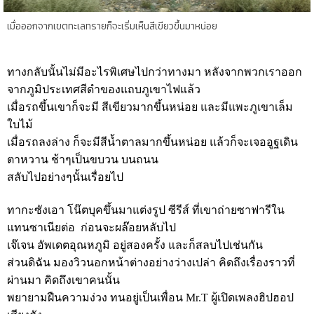
เมื่อออกจากเขตทะเลทรายก็จะเริ่มเห็นสีเขียวขึ้นมาหน่อย
ทางกลับนั้นไม่มีอะไรพิเศษไปกว่าทางมา หลังจากพวกเราออก
จากภูมิประเทศสีดำของแถบภูเขาไฟแล้ว
เมื่อรถขึ้นเขาก็จะมี สีเขียวมากขึ้นหน่อย และมีแพะภูเขาเล็ม
ใบไม้
เมื่อรถลงล่าง ก็จะมีสีน้ำตาลมากขึ้นหน่อย แล้วก็จะเจออูฐเดิน
ตาหวาน ช้าๆเป็นขบวน บนถนน
สลับไปอย่างๆนั้นเรื่อยไป
ทากะซังเอา โน๊ตบุคขึ้นมาแต่งรูป ซีรีส์ ที่เขาถ่ายซาฟารีใน
แทนซาเนียต่อ ก่อนจะผล๊อยหลับไป
เจ๊เจน อัพเดตอุณหภูมิ อยู่สองครั้ง และก็สลบไปเช่นกัน
ส่วนดิฉัน มองวิวนอกหน้าต่างอย่างว่างเปล่า คิดถึงเรื่องราวที่
ผ่านมา คิดถึงเขาคนนั้น
พยายามฝืนความง่วง ทนอยู่เป็นเพื่อน Mr.T ผู้เปิดเพลงฮิปฮอป