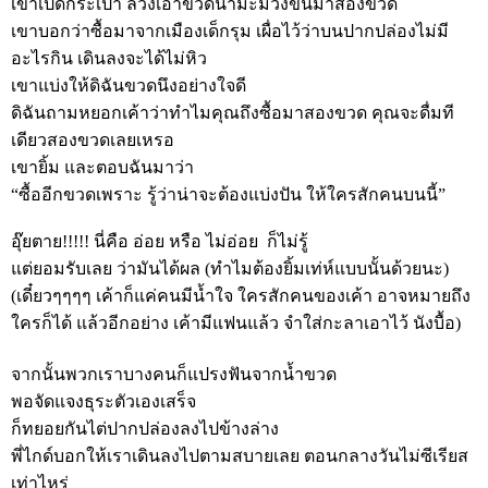
เขาเปิดกระเป๋า ล้วงเอาขวดน้ำมะม่วงขึ้นมาสองขวด
เขาบอกว่าซื้อมาจากเมืองเด็กรุม เผื่อไว้ว่าบนปากปล่องไม่มี
อะไรกิน เดินลงจะได้ไม่หิว
เขาแบ่งให้ดิฉันขวดนึงอย่างใจดี
ดิฉันถามหยอกเค้าว่าทำไมคุณถึงซื้อมาสองขวด คุณจะดื่มที
เดียวสองขวดเลยเหรอ
เขายิ้ม และตอบฉันมาว่า
“ซื้ออีกขวดเพราะ รู้ว่าน่าจะต้องแบ่งปัน ให้ใครสักคนบนนี้”
อุ๊ยตาย!!!!! นี่คือ อ่อย หรือ ไม่อ่อย ก็ไม่รู้
แต่ยอมรับเลย ว่ามันได้ผล (ทำไมต้องยิ้มเท่ห์แบบนั้นด้วยนะ)
(เดี๋ยวๆๆๆๆ เค้าก็แค่คนมีน้ำใจ ใครสักคนของเค้า อาจหมายถึง
ใครก็ได้ แล้วอีกอย่าง เค้ามีแฟนแล้ว จำใส่กะลาเอาไว้ นังบื้อ)
จากนั้นพวกเราบางคนก็แปรงฟันจากน้ำขวด
พอจัดแจงธุระตัวเองเสร็จ
ก็ทยอยกันไต่ปากปล่องลงไปข้างล่าง
พี่ไกด์บอกให้เราเดินลงไปตามสบายเลย ตอนกลางวันไม่ซีเรียส
เท่าไหร่