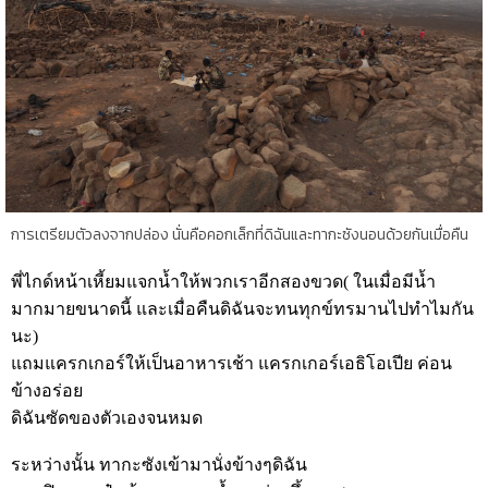
การเตรียมตัวลงจากปล่อง นั่นคือคอกเล็กที่ดิฉันและทากะซังนอนด้วยกันเมื่อคืน
พี่ไกด์หน้าเหี้ยมแจกน้ำให้พวกเราอีกสองขวด( ในเมื่อมีน้ำ
มากมายขนาดนี้ และเมื่อคืนดิฉันจะทนทุกข์ทรมานไปทำไมกัน
นะ)
แถมแครกเกอร์ให้เป็นอาหารเช้า แครกเกอร์เอธิโอเปีย ค่อน
ข้างอร่อย
ดิฉันซัดของตัวเองจนหมด
ระหว่างนั้น ทากะซังเข้ามานั่งข้างๆดิฉัน