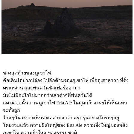
ช่วงสุดท้ายของภูเขาไฟ
คือเดินไต่ปากปล่อง ไปอีกด้านจองภูเขาไฟ เพื่อดูเสาลาวา ที่ตั้ง
ตระหง่าน และพ่นควันซัลเฟอร์ออกมา
มันไม่มีอะไรไปมากกว่าเสาดำๆที่พ่นควันได้
แต่ ณ จุดนั้น ภาพภูเขาไฟ Erta Ale ในมุมกว้าง เผยให้เห็นแทบ
จะทั้งลูก
ไกลๆนั่น เราจะเห็นทะเลสาบลาวา ครุกรุ่นอย่างโกรธๆอยู่
โดยรวมแล้ว ความยิ่งใหญ่ของ Erta Ale ความยิ่งใหญ่ของพลัง
ภูเขาไฟ ความยิ่งใหญ่ของธรรมชาติ