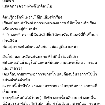
เสียงดัง
แต่สุดท้ายความง่วงก็ได้ดิฉันไป
ดิฉันรู้ตัวอีกที เพราะได้ยินเสียงฟ้าร้อง
เสียงเม็ดฝนห่าใหญ่ ตกกระทบหลังคารถ ที่ปัดน้ำฝนทำเสียง
ครืดคราดอยู่ด้านหน้า
“ 19 องศา” คราวนี้ฉันหันไปยิ้มให้เทอร์โมมิเตอร์ที่ตื่นขึ้นมา
ก่อนดิฉัน
พ่อหนุ่มของฉันยังคงหลับสบายต่ออยู่ที่เบาะหน้า
มันก็น่าตลกเหมือนกันนะคะ ที่ไม่กี่ชั่วโมงที่แล้ว
ดิฉันเคยเดินย่ำอยู่ในดินแดนที่มีแต่ความแห้งแล้ง ความร้อน
และไฟลาวา
เคยเกือบตายเพราะอาการขาดน้ำ และต้องบริหารการใช้น้ำ
อย่างจำกัดจำเขี่ย
ณ ตอนนี้ น้ำฟ้าโปรยลงมาหาพวกเราในทุกทิศทาง อากาศที่
เย็นสบาย
รอบๆตัวเห็นต้นไม้ใบหญ้าสีเขียวสะพรั่ง ผลิบานอย่างสดชื่น
นี่มันประเทศเดียวกันรึเปล่าเนี่ย ทำไมถึงแตกต่างกันมากขนาด