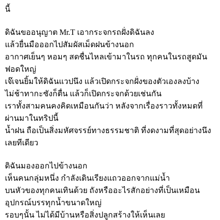
นี้
ดิฉันขออนุญาต Mr.T เอากระจกรถฝั่งดิฉันลง
แล้วยื่นมือออกไปสัมผัสเม็ดฝนข้างนอก
อากาศเย็นๆ หอมๆ สดชื่นไหลเข้ามาในรถ ทุกคนในรถสูดมัน
ฟอดใหญ่
เจ๊เจนยิ้มให้ดิฉันแวปนึง แล้วเปิดกระจกฝั่งของตัวเองลงบ้าง
ไม่ช้าทากะซังก็ตื่น แล้วก็เปิดกระจกด้วยเช่นกัน
เราทั้งสามคนคงคิดเหมือนกันว่า หลังจากเรื่องราวทั้งหมดที่
ผ่านมาในทริปนี้
น้ำฝน ถือเป็นสิ่งมหัศจรรย์ทางธรรมชาติ ที่งดงามที่สุดอย่างนึง
เลยทีเดียว
ดิฉันมองออกไปข้างนอก
เห็นคนกลุ่มหนึ่ง กำลังเดินเรียงแถวออกจากแม่น้ำ
บนหัวของทุกคนเทินด้วย ถังหรืออะไรสักอย่างที่เป็นเหมือน
อุปกรณ์บรรทุกน้ำขนาดใหญ่
รอบๆนั้น ไม่ได้มีบ้านหรือสิ่งปลูกสร้างให้เห็นเลย