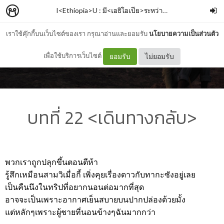
I<Ethiopia>U : มี<เอธิโอเปีย>ระหว่างเรา
–
Armmie Born
เราใช้คุ๊กกี้บนเว็บไซต์ของเรา กรุณาอ่านและยอมรับ
นโยบายความเป็นส่วนตัว
เพื่อใช้บริการเว็บไซต์
ยอมรับ
ไม่ยอมรับ
บทที่ 22 <เดินทางกลับ>
พวกเราถูกปลุกขึ้นตอนตีห้า
รู้สึกเหมือนสามวิเมื่อกี้ เพิ่งคุยเรื่องดาวกับทากะซังอยู่เลย
เป็นคืนนึงในทริปที่อยากนอนต่อมากที่สุด
อาจจะเป็นเพราะอากาศเย็นสบายบนปากปล่องด้วยมั้ง
แต่หลักๆเพราะผู้ชายที่นอนข้างๆฉันมากกว่า