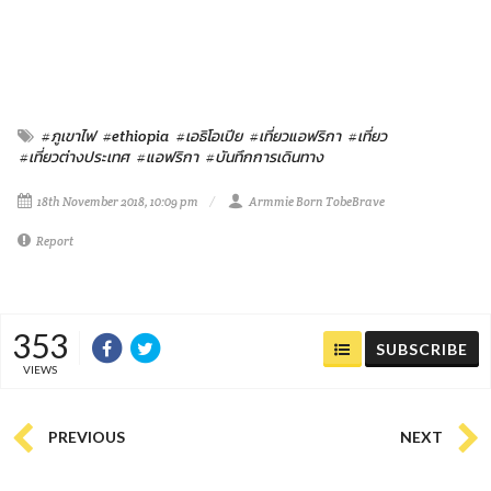
#ภูเขาไฟ
#ethiopia
#เอธิโอเปีย
#เที่ยวแอฟริกา
#เที่ยว
#เที่ยวต่างประเทศ
#แอฟริกา
#บันทึกการเดินทาง
18th November 2018, 10:09 pm
Armmie Born TobeBrave
Report
353
SUBSCRIBE
VIEWS
PREVIOUS
NEXT