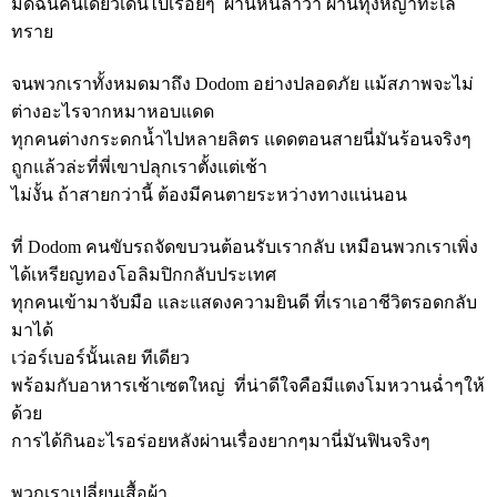
มีดิฉันคนเดียวเดินไปเรื่อยๆ ผ่านหินลาวา ผ่านทุ่งหญ้าทะเล
ทราย
จนพวกเราทั้งหมดมาถึง Dodom อย่างปลอดภัย แม้สภาพจะไม่
ต่างอะไรจากหมาหอบแดด
ทุกคนต่างกระดกน้ำไปหลายลิตร แดดตอนสายนี่มันร้อนจริงๆ
ถูกแล้วล่ะที่พี่เขาปลุกเราตั้งแต่เช้า
ไม่งั้น ถ้าสายกว่านี้ ต้องมีคนตายระหว่างทางแน่นอน
ที่ Dodom คนขับรถจัดขบวนต้อนรับเรากลับ เหมือนพวกเราเพิ่ง
ได้เหรียญทองโอลิมปิกกลับประเทศ
ทุกคนเข้ามาจับมือ และแสดงความยินดี ที่เราเอาชีวิตรอดกลับ
มาได้
เว่อร์เบอร์นั้นเลย ทีเดียว
พร้อมกับอาหารเช้าเซตใหญ่ ที่น่าดีใจคือมีแตงโมหวานฉ่ำๆให้
ด้วย
การได้กินอะไรอร่อยหลังผ่านเรื่องยากๆมานี่มันฟินจริงๆ
พวกเราเปลี่ยนเสื้อผ้า