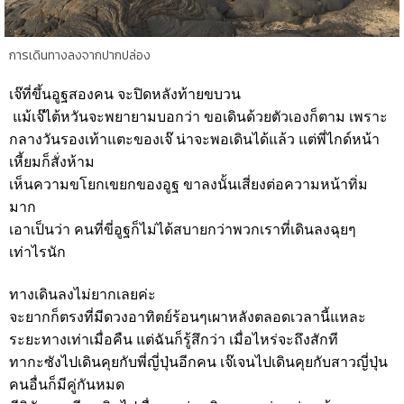
การเดินทางลงจากปากปล่อง
เจ๊ที่ขึ้นอูฐสองคน จะปิดหลังท้ายขบวน
แม้เจ๊ไต้หวันจะพยายามบอกว่า ขอเดินด้วยตัวเองก็ตาม เพราะ
กลางวันรองเท้าแตะของเจ๊ น่าจะพอเดินได้แล้ว แต่พี่ไกด์หน้า
เหี้ยมก็สั่งห้าม
เห็นความขโยกเขยกของอูฐ ขาลงนั้นเสี่ยงต่อความหน้าทิ่ม
มาก
เอาเป็นว่า คนที่ขี่อูฐก็ไม่ได้สบายกว่าพวกเราที่เดินลงฉุยๆ
เท่าไรนัก
ทางเดินลงไม่ยากเลยค่ะ
จะยากก็ตรงที่มีดวงอาทิตย์ร้อนๆเผาหลังตลอดเวลานี้แหละ
ระยะทางเท่าเมื่อคืน แต่ฉันก็รู้สึกว่า เมื่อไหร่จะถึงสักที
ทากะซังไปเดินคุยกับพี่ญี่ปุ่นอีกคน เจ๊เจนไปเดินคุยกับสาวญี่ปุ่น
คนอื่นก็มีคู่กันหมด