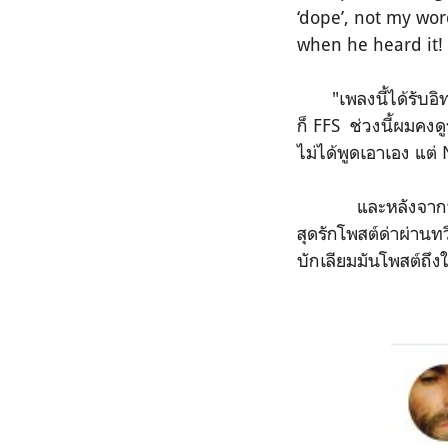
‘dope’, not my wor
when he heard it! 
"เพลงนี้ได้รับอิท
ก็ FFS ช่วงนี้ผมคงด
ไม่ได้พูดเอาเอง แต่
และหลังจากที่ป๋า
สุดรักโพสต์ด่าผ่านทว
บักเลียมมันโพสต์ถึ