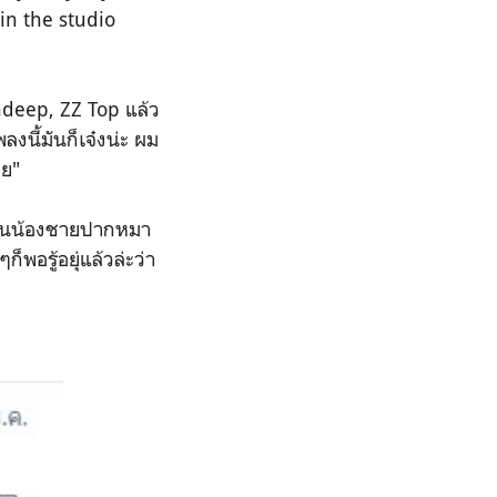
in the studio
ndeep, ZZ Top
แล้ว
งนี้มันก็เจ๋งน่ะ ผม
วย"
ดนน้องชายปากหมา
็พอรู้อยุ่แล้วล่ะว่า