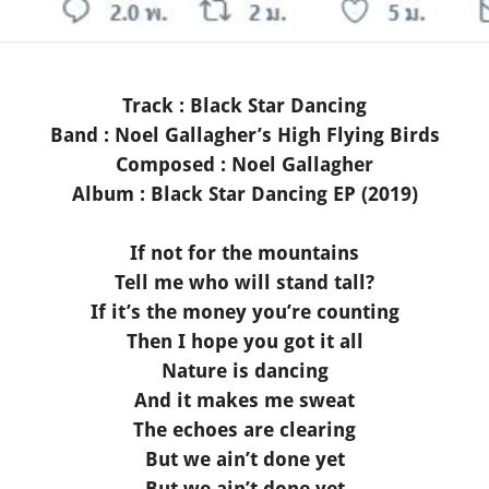
Track : Black Star Dancing
Band :
Noel Gallagher’s High Flying Birds
Composed : Noel Gallagher
Album : Black Star Dancing EP (2019)
If not for the mountains
Tell me who will stand tall?
If it’s the money you’re counting
Then I hope you got it all
Nature is dancing
And it makes me sweat
The echoes are clearing
But we ain’t done yet
But we ain’t done yet