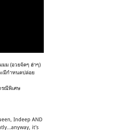
มมมม
(อวยจัดๆ ฮ่าๆ)
และมีกำหนดปล่อย
นกรณีพิเศษ
Queen, Indeep AND
tly…anyway, it’s