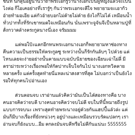
ขันที นี่ก็ลุ้นอยู่นานว่าถ้าพระเอกรู้ว่านางเอกเป็นผู้หญิงแล้วจะเป็น
ไงต่อ ก็โอเคอย่างที่เรารู้ๆ กันว่าพระเอกจะดีใจ พยายามจะเอากัว
อ้ายทำมอเอีย แต่กัวอ้ายบอกไม่ด๊ายไม่ด้าย ยังไงก็ไม่ได้ เหมือนน้ำ
ทั่วปากทั้งที่รักเขาหมดใจเหมือนกัน นั่นเพราะจูจันจีเป็นหลานปู่ที่
สั่งกวาดล้างตระกูลนางนี่เอง จรัมมมม
แต่พอโป๊ะแตกอีกหนพระเอกนางเอกก็พยายามหาช่องทาง
คืนความเป็นธรรมให้ตระกูลซู ระหว่างนั้นก็รักกันลับๆ ไปด้วย แต่
ไหนเลยจะง่ายอย่างนั้นตามแบบฉบับนิยายของเฉียนเฉ่าโม่ลี่ มี
ดราม่าระหว่างเรื่องพอให้กัดปากเจ็บใจกันไป นางเอกหวิดตาย
หลายครั้ง แต่ครั้งสุดท้ายนี่แหละน่าสงสารที่สุด ไม่บอกว่าเป็นยังไง
รอให้ทุกคนไปอ่านเอง
ส่วนตอนจบ เราอ่านแล้วคิดว่ามันเป็นได้สองทางคือ บาง
คนอาจคิดว่าจบดี บางคนอาจคิดว่าจบไม่ดี จบในที่นี้หมายถึงรูป
แบบการจบนะ เพราะสุดท้ายพระนางอยู่ด้วยกันแฮปปี้แล้วล่ะ แต่
มันก็มีบางเรื่องที่ยังหน่วงๆ อยู่บ้างและเหมือนรวบรัดแปลกๆ เรา
อ่านจบก็ยังแบบ...อืม ตกลงมันจบดีหรือไม่ดีกันแน่นะ 5555555