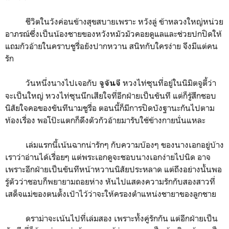
ชีวิตในวังค่อนข้างสุขสบายเพราะ หวังลู่ ข้าหลวงใหญ่หน่วย
อาภรณ์ซึ่งเป็นน้องชายของหวังหมัวมัวคอยดูแลและช่วยปกปิดให้
แถมกัวอ้ายในคราบชูรื่อยังปากหวาน สนิทกับใครง่าย จึงมีแต่คน
รัก
วันหนึ่งนางไปเจอกับ
หวงไท่ซุนที่อยู่ในนิมิตจูตี้ว่า
จูจันจี
จะเป็นใหญ่ หวงไท่ซุนนึกเสียใจที่อีกฝ่ายเป็นขันที แต่ก็รู้สึกชอบ
นิสัยใจคอของขันทีนามชูรื่อ ตอนนี้ก็มีการปิดบังฐานะกันไปตาม
ท้องเรื่อง พอโป๊ะแตกก็ดึงตัวกัวอ้ายมารับใช้ข้างกายนั่นแหละ
เล่มแรกนี้เน้นฉากน่ารักๆ กับความบ๊องๆ ของนางเอกอยู่บ้าง
เราว่าอ่านได้เรื่อยๆ แต่พระเอกดูจะชอบนางเอกง่ายไปนิด อาจ
เพราะอีกฝ่ายเป็นขันทีหน้าหวานนิสัยประหลาด แต่ถึงอย่างนั้นพอ
รู้ตัวว่าชอบก็พยายามถอยห่าง หันไปแสดงความรักกับสองสาวที่
เสด็จแม่ของตนตั้งเป้าไว้ว่าจะให้ครองตำแหน่งชายาของลูกชาย
ดราม่าจะเน้นไปที่เล่มสอง เพราะทั้งคู่รักกัน แต่อีกฝ่ายเป็น