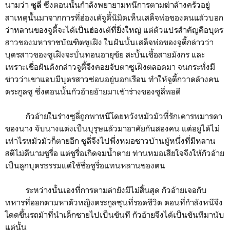
นามว่า
ซึ่งตอนนั้นกำลังพยายามหนีการตามฆ่าล้างครัวอยู่
ซูลี่
สาเหตุนั้นมาจากการที่ฮ่องเต้จูตี้นิมิตเห็นเสด็จพ่อของตนแล้วบอก
ว่าหลานของจูตี้จะได้เป็นฮ่องเต้ที่ยิ่งใหญ่ แต่ตัวแปรสำคัญคือบุตร
สาวของมหาราชบัณฑิตซูเฝิง ในฝันนั้นเสด็จพ่อของจูตี้กล่าวว่า
บุตรสาวของซูเฝิงจะบั่นทอนอายุขัย สะบั้นเชื้อสายมังกร และ
เพราะเชื่อฝันดังกล่าวจูตี้จึงคอยจับตาซูเฝิงตลอดมา จนกระทั่งมี
ข่าวว่าเขาแอบมีบุตรสาวซ่อนอยู่นอกเรือน ทำให้จูตี้กวาดล้างคน
ตระกูลซู ซึ่งตอนนั้นกัวอ้ายย้ายมาเข้าร่างของซูลี่พอดี
กัวอ้ายในร่างซูลี่ถูกพาหนีโดยหวังหมัวมัวที่รักเคารพมารดา
ของนาง จับนางแต่งเป็นบุรุษแล้วมาอาศัยกันสองคน แต่อยู่ได้ไม่
เท่าไรหมัวมัวก็ตายอีก ซูลี่จึงไปพึ่งหมอชาวบ้านผู้หนึ่งที่มีหลาน
สติไม่ดีนามชูรื่อ แต่ชูรื่อเกิดจมน้ำตาย ท่านหมอเสียใจจึงให้กัวอ้าย
เป็นลูกบุตรธรรมแต่ใช้ชื่อชูรื่อแทนหลานของตน
ระหว่างนั้นเองที่การตามล่ายังมีไม่สิ้นสุด กัวอ้ายเจอกับ
ทหารที่ออกตามหาตัวหญิงตระกูลซุนที่รอดชีวิต ตอนที่กำลังหนีจึง
โดดขึ้นรถม้าที่นำเด็กชายไปเป็นขันที กัวอ้ายจึงได้เป็นขันทีมานับ
แต่นั้น