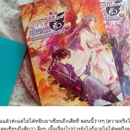
วค่ะแต่ไม่ได้หยิบมาเขียนถึงเสียที ตอนนี้ว่างๆ (ความจริงไ
็เลยเขียนถึงดีกว่า ลืมๆ เนื้อเรื่องไปบ้างยังไงก็อาจไม่ได้พูดถ