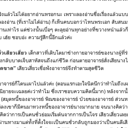
แล้วไม่ได้อยากอ่านหรอกนะ เพราะลองอ่านชื่อเรื่องแล้วแบ
องอ่าน (ที่เราไม่ได้อ่าน) ก็เห็นคนบอกว่าไหนพระเอก สับสน
นเท่าไร แต่ช่วงนั้นเบื่อๆ ตะลุยอ่านทุกอย่างที่ขวางหน้าแล้วก็ไ
เฮ้ย ชอบอ่ะ ความรู้สึกนี้อีกแล้วค่ะ
เด็กสาวที่เติบโตมาข้างกายอาจารย์ของนางผู้ที่ร่
ั่วเสียวเสี่ยว
ึ่งกลับบาดเจ็บสาหัสจนถึงแก่ชีวิต ก่อนตายอาจารย์สั่งเสียนาง
เสียวเสี่ยวเชื่อฟังอาจารย์จึงทำตามสุดชีวิต
ด็ดขาด”
จารย์ก็โดนเผาไปแล้วค่ะ (ตอนแรกเอะใจนิดนึกว่าทำไมถึงเ
ๆ นิยายจะเฉลยค่ะว่าทำไม ซึ่งเราชอบความคิดนี้มาก) หลังจากนั้น
้น (สมุดหนี้ของอาจารย์ พิณของอาจารย์ บ๊วยของอาจารย์ ส่วนห
ต่ลงเขาก็มีคนมาทวงหนี้ของอาจารย์นางมากมาย จนนางคิดว่าเอ
ยคิดว่าการเป็นคนชั่วย่อมเริ่มต้นจากการเป็นโจร เสียวเสี่ยวเ
านทางมาแต่ทั้งที่ตั้งใจจะเป็นคนชั่วกลับถูกมองว่าเป็นคนดีเสี