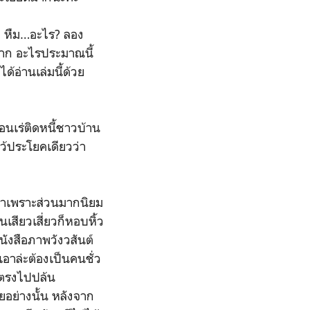
บ หืม…อะไร? ลอง
มาก อะไรประมาณนี้
ด้อ่านเล่มนี้ด้วย
อนเร่ติดหนี้ชาวบ้าน
ไว้ประโยคเดียวว่า
ผาเพราะส่วนมากนิยม
เสียวเสี่ยวก็หอบหิ้ว
นังสือภาพวังวสันต์
าล่ะต้องเป็นคนชั่ว
ลยตรงไปปล้น
ยอย่างนั้น หลังจาก