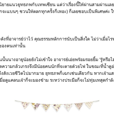
บนิยายแนวยุทธภพกับเทพเซียน แต่ว่าเรื่องนี้ให้ผ่านสามผ่านเล
เอกจะแบนๆ ชวนให้ตลกทุกครั้งก็เหอะ) ก็เลยชอบเป็นพิเศษค่ะ ใ
งดังที่อาจารย์ว่าไว้ คุณธรรมหลักการนับเป็นสิ่งใด ไม่ว่าเมื่อไ
องตนเท่านั้น
ั้นนางอายุน้อยยังไม่เข้าใจ อาจารย์เอ่ยพร้อมรอยยิ้ม ‘รู้หรือไ
กิดความกลัวเกรงจึงมีน้อยคนนักที่จะตายด้วยไฟ ในขณะที่น้ำดูอ
งจึงสังเวยชีวิตไปมากมาย ยุทธภพก็เฉกเช่นเดียวกัน หากเจ้า
มื่อดูแคลนเจ้าก็จะมองข้าม ระหว่างประมือก็จะไม่ทุ่มเทสุดกำลัง