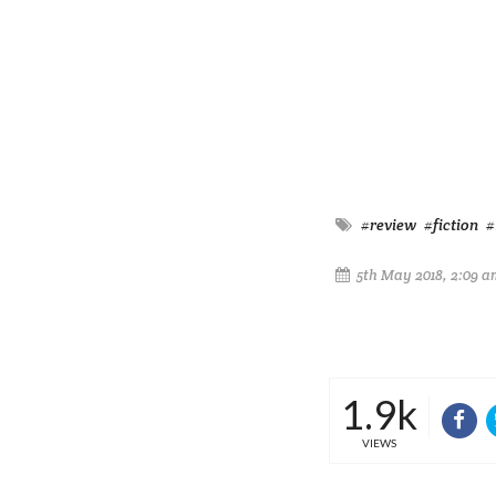
#review
#fiction
#
5th May 2018, 2:09 a
1.9k
VIEWS