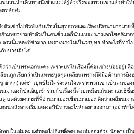
บขบวนนักเดินทางนี้เข้าและได้รู้ตัวจริงของพวกเขาแล้วทำให้
ล็อตหลักค่ะ
ัวเข้าไปพัวพันกับเรื่องในยุทธภพและเรื่องปริศนามากมายทั
๊ามพยายามทำตัวเป็นคนชั่วแต่ก็นั่นแหละ นางเอกโชคดีมากที่ท
 ตรงนี้แหละที่ขำมาก เพราะนางไม่เป็นวรยุทธ ทำอะไรก็ทำไ
ึ้นกับนางเสียได้
เป็นพระเอกนะคะ เพราะบทในเรื่องนี้ค่อนข้างน้อยอยู่) คื
ลียนถูกเรียกว่าเป็นเทพธนูสกุลเหลียนเพราะมีฝีมือด้านการยิง
นู ฮ่าๆๆ) แต่ชาวยุทธ์ไม่ใคร่จะสนใจเพราะพวกเขาเป็นคนของ
เจาเองก็บังเอิญเข้าร่วมกับเรื่องนี้ด้วยเหมือนกันค่ะ และฮีซื่
็นดู แต่ด้วยความที่พี่อ่านมาเยอะเขียนมาเยอะ คิดว่าเหลียนเจ
น่ตอนหลังอาจเริ่มแสดงอภินิหารอะไรสักอย่างออกมา (อย่าทำให
บในเล่มค่ะ แต่ทอดไปถึงพล็อตของเล่มสองด้วย นี่กลายเป็น