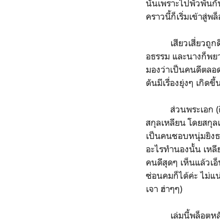
นั้นเพราะไปพัวพันกั
คราวนี้ก็เริ่มเข้าสู่พ
เสียวเสี่ยวถูกดึงต
อธรรม และนางก็พยาย
มองว่าเป็นคนดีตลอด
ดันมีเรื่องยุ่งๆ เกิดข
ส่วนพระเอก (คิดว่า
สกุลเหลียน โดยสกุลเ
เป็นคนชอบหนุ่มยิงธ
อะไรทำนองนั้น เหลียน
คนดีสุดๆ เห็นแล้วเอ
ซ่อนคมก็ได้ค่ะ ไม่แ
เจา ฮ่าๆๆ)
เล่มนี้พล็อตหลักจ