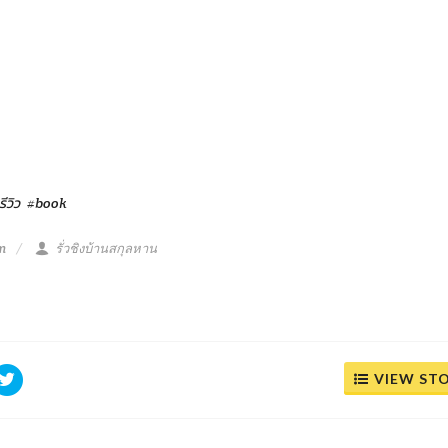
รีวิว
#book
m
รั่วชิงบ้านสกุลหาน
VIEW ST