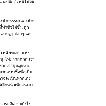
นางปลีกตัวหนีไม่ได้
้งฝ่ายธรรมะและฝ่าย
ำชั่วไม่ขึ้น ถูก
ปแบบงูๆ ปลาๆ แต่
อ
แห่ง
เหลียนเจา
ธนู (เท่มากกกกก เรา
พวกเจ้าขุนมูลนาย
อมากแบบซื๊อซื่อเป็น
าอาจจะเป็นพวกเก่ง
้เสียหน้าเชียวนะอา
ว่ารอติดตามยังไง