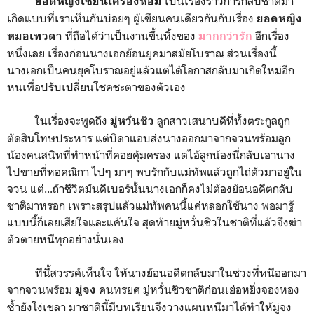
เป็นเรื่องราวการกลับชาติมา
ยอดหญิงเซียนเครื่องหอม
เกิดแบบที่เราเห็นกันบ่อยๆ ผู้เขียนคนเดียวกันกับเรื่อง
ยอดหญิง
ที่ถือได้ว่าเป็นงานขึ้นหิ้งของ
อีกเรื่อง
หมอเทวดา
มากกว่ารัก
หนึ่งเลย เรื่องก่อนนางเอกย้อนยุคมาสมัยโบราณ ส่วนเรื่องนี้
นางเอกเป็นคนยุคโบราณอยู่แล้วแต่ได้โอกาสกลับมาเกิดใหม่อีก
หนเพื่อปรับเปลี่ยนโชคชะตาของตัวเอง
ในเรื่องจะพูดถึง
ลูกสาวเสนาบดีที่ทั้งตระกูลถูก
มู่หวั่นชิว
ตัดสินโทษประหาร แต่บิดาแอบส่งนางออกมาจากจวนพร้อมลูก
น้องคนสนิทที่ทำหน้าที่คอยคุ้มครอง แต่ไอ้ลูกน้องนี่กลับเอานาง
ไปขายที่หอคณิกา ไปๆ มาๆ พบรักกับแม่ทัพแล้วถูกไถ่ตัวมาอยู่ใน
จวน แต่...ถ้าชีวิตมันดีเบอร์นั้นนางเอกก็คงไม่ต้องย้อนอดีตกลับ
ชาติมาหรอก เพราะสรุปแล้วแม่ทัพคนนี้แค่หลอกใช้นาง พอมารู้
แบบนี้ก็เลยเสียใจและแค้นใจ สุดท้ายมู่หวั่นชิวในชาติที่แล้วจึงฆ่า
ตัวตายหนีทุกอย่างนั่นเอง
ทีนี้สวรรค์เห็นใจ ให้นางย้อนอดีตกลับมาในช่วงที่หนีออกมา
จากจวนพร้อม
คนทรยศ มู่หวั่นชิวชาติก่อนเย่อหยิ่งจองหอง
มู่จง
ซ้ำยังโง่เขลา มาชาตินี้มีบทเรียนจึงวางแผนหนีมาได้ทำให้มู่จง