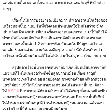
แค่เล่มสามก็เอาอกเอาใจนางเอกมากแล้วนะ แถมยังดูขี้หึงอีกด้วย
ฮ่าๆๆ
เรื่องนี้เน้นการบรรยายละเอียดมาก ทำเอาเราสนใจเรื่องของ
เครื่องหอมขึ้นมาเลย อันที่จริงค่อนข้างแปลกใจไม่น้อยว่าจะมีคน
เล่นพล็อตตัวเอกเป็นเซียนเครื่องหอมนะ แต่เพราะแบบนี้มันถึงได้
น่าสนใจนี่แหละ อีกเรื่องที่ละเอียดมากคือตัวละคร ตัวละครเยอะ
มากกก ตอนนั้นเล่ม 1-2 ออกมาพร้อมกันเลยไม่มีปัญหาอะไร แต่
พอเล่ม 3 ออกแล้วมาอ่านก็เผลอลืมๆ ไปว่าเอ๊ะ นี่มันใครกันหว่า
อะไรแบบนี้เหมือนกัน แต่ก็ไม่ได้นับว่าเป็นปัญหาอะไรมากมายค่ะ
สรุปแล้วเรื่องนี้นางเอกกลับชาติมาเกิด มีบทเรียนจากชาติที่
แล้ว แต่ก็ไม่ได้เก่งเว่อร์วังถึงขั้นสูดปากเหมือนเรื่องผลาญที่
นางเอกเก่งเทพไปหน่อย แถมยังค่อนข้างซวยด้วยแต่ก็เอาตัวรอด
แล้วก็ค่อยๆ เข้าใกล้เป้าหมายของตัวเองได้อย่างน่าชื่นชม คิดว่า
ให้
8.5/10
ก็เหมาะสมดีค่ะ แต่มันช่วยไม่ได้จริงๆ ที่จะเผลอติดกลิ่น
อายจากเรื่องยอดหญิงหมอเทวดามานิดหน่อย ถึงอย่างนั้นก็เชียร์
ให้อ่านนะเพราะมันสนุกดี ใครอ่านยอดหญิงหมอเทวดาแล้วชอบ
เราว่าเรื่องนี้ก็ห้ามพลาดเลยเหมือนกันค่ะ