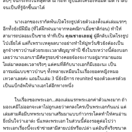
ลับๆ จนกระทั่งในที่สุดก็สามารถทำธูปและเครื่องหอมตามตำราลับ
จนเป็นที่รู้จักขึ้นมาได้
นางเอกของเรากัดฟันเปิดโรงธูปด้วยตัวเองตั้งแต่เล่มแรกๆ
อีกทั้งยังมีฝีมือ (ที่ได้ฝึกฝนมาจากหอคณิกาเมื่อชาติก่อน) ทำให้
สามารถปลอมเป็นชาย ทำทีเป็น
ผู้ลึกลับเปิดโรงธูป
คุณชายเฮยมู่
ไป่เยี่ยได้ แต่ก็เพราะเหตุผลบางอย่างทำให้มู่หวั่นชิวยังต้องเป็น
ลูกจ้างชาวบ้านด้วยระยะเวลาสัญญาห้าปี ซึ่งในระหว่างนี้ต้องบอก
เลยว่านางเอกเรามีศัตรูรอบข้างคอยจ้องจะงาบอยู่มากมายแถม
โผล่มาตลอดเวลาจริงๆ แต่คนที่ดีกับนางเอกก็มีเยอะนะ เป็น
อารมณ์แบบชาวบ้านๆ ทั้งหลายเหมือนในเรื่องยอดหญิงหมอ
เทวดาเลยค่ะ แถมในเล่ม 3 นี่ยังมีการ reunited ของตัวละครด้วย
เป็นแบ็กอัพให้นางเอกได้อีกทางหนึ่ง
ในเรื่องของพระเอก...สองเล่มแรกพระเอกค่าตัวแพงมาก ถ้า
มองเคมีไม่ออกจะเดาไม่ถูกเลยว่าตกลงใครเป็นพระเอกกันแน่ แต่
เล่มสามคือมีบทพระนางมาเสริมมาแบบก้าวกระโดดทำให้คนอ่าน
ยิ่งมั่นใจว่าเอาล่ะ นี่แหละพระเอก ในส่วนนี้ต้องรอดูต่อไปว่า
พระเอกเรื่องนี้จะเข้าข่ายสามีสายเปย์หรือเปล่า แต่อันที่จริงขนาด