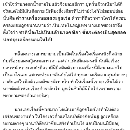
เข้าใจว่านางตกน้ำตายไปแล้วจึงยอมเลิกรา มู่หวั่นชิวหนีมาได้ก็
จริงแต่ไม่มีเงินติดกาย มีเพียงสิ่งเดียวที่ไม่ว่ายังไงก็ไม่ยอมปล่อย
นั่นคือ
ตำราที่ถือว่าหากใครได้ครอบ
ตำราเครื่องหอมตระกูลเว่ย
ครองย่อมถูกขนานนามว่าเป็นเทพในหมู่เทพ นางเอกของเราจึง
ตั้งใจว่า
ชาตินี้จะไม่เป็นแล้วนางคณิกา ชั้นจะต้องเป็นสุดยอด
นักปรุงเครื่องหอมให้ได้!
พล็อตนางเอกพยายามเป็นเลิศในเรื่องใดเรื่องหนึ่งก็คล้าย
กับเรื่องยอดหญิงหมอเทวดา
แต่ว่า
...มันมีแต่ตรงนี้ นั่นคือเรื่อง
ก่อนหน้านางเอกยังถือว่ามีฝีมือติดตัวมา แต่เรื่องนี้คือนางเอกไม่
เป็นอะไรเลย แม้กระทั่งดมกลิ่นยังไม่ได้ ทุกอย่างเริ่มจากศูนย์มากๆ
อาศัยแค่ในมือตัวเองมีของดีเท่านั้น ทำให้เรื่องนี้เราจะเห็นได้ว่า
หากตัดตัวช่วยเรื่องตำราลับไป มู่หวั่นชิวก็มีฝีมือได้เพราะความ
พยายามของตัวเองจริงๆ
นางเอกเรื่องนี้ซวยมาก ได้เงินมาก็ถูกขโมยไปทำให้ต้อง
เร่ร่อนของานทำ ให้โค้งเอวต่ำแค่ไหนก็ต้องกัดฟันสู้ ถูกเหยียด
หยามต่างๆ นานาก็ตีหน้าซื่อแสร้งทำเป็นโง่ แอบฝึกฝนฝีมืออยู่