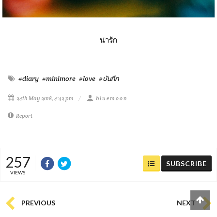
น่ารัก
#diary
#minimore
#love
#บันทึก
24th May 2018, 4:42 pm
b l u e m o o n
Report
257
SUBSCRIBE
VIEWS
PREVIOUS
NEXT