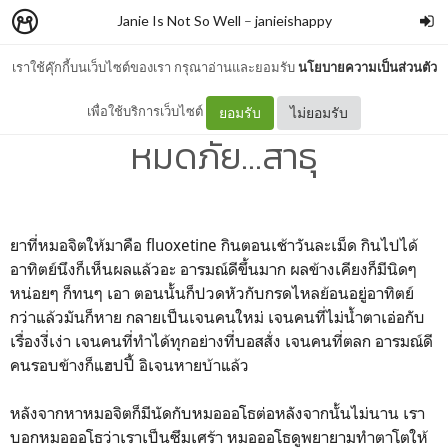
Janie Is Not So Well
–
janieishappy
เราใช้คุ๊กกี้บนเว็บไซต์ของเรา กรุณาอ่านและยอมรับ
นโยบายความเป็นส่วนตัว
หมดทุกข์หมดโศกหมดโรค
เพื่อใช้บริการเว็บไซต์
ยอมรับ
ไม่ยอมรับ
หมดภัย...สาธุ
ยาที่หมอจิตให้มาคือ fluoxetine กินตอนเช้าวันละเม็ด กินไปได้
อาทิตย์นึงก็เห็นผลแล้วอะ อารมณ์ดีขึ้นมาก ผลข้างเคียงก็มีนิดๆ
หน่อยๆ ก็ทนๆ เอา ตอนนั้นก็ปวดหัวกับกรดไหลย้อนอยู่อาทิตย์
กว่าแล้วมันก็หาย กลายเป็นเจนคนใหม่ เจนคนที่ไม่น้ำตาเอ่อกับ
เรื่องงี่เง่า เจนคนที่ทำได้ทุกอย่างที่บอสสั่ง เจนคนที่ตลก อารมณ์ดี
คนรอบข้างก็แฮปปี้ อิเจนหายบ้าแล้ว
หลังจากหาหมอจิตก็มีนัดกับหมอออโธต่อหลังจากนั้นไม่นาน เรา
บอกหมอออโธว่าเราเป็นซึมเศร้า หมอออโธดูพยายามทำตาโตให้