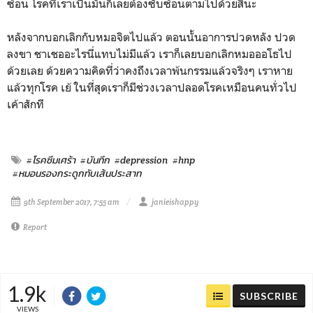
ซ้อน โรคที่เราเป็นมันก็เลยต้องซับซ้อนตามไปด้วยสินะ
หลังจากบอกเลิกกับหมอจิตไปแล้ว ตอนนั้นอาการปวดหลัง ปวด
ลงขา ชาเชออะไรนี่แทบไม่มีแล้ว เราก็เลยบอกเลิกหมอออโธไป
ด้วยเลย ด้วยความคิดที่ว่าคงถึงเวลาพ้นกรรมแล้วจริงๆ เราหาย
แล้วทุกโรค เย้ ในที่สุดเราก็มีช่วงเวลาปลอดโรคเหมือนคนทั่วไป
เค้าสักที
#โรคซึมเศร้า
#บันทึก
#depression
#hnp
#หมอนรองกระดูกทับเส้นประสาท
9th September 2017, 7:55 am
janieishappy
Report
1.9k
SUBSCRIBE
VIEWS