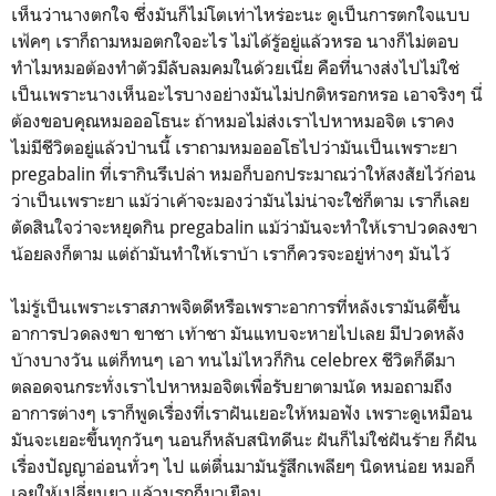
เห็นว่านางตกใจ ซึ่งมันก็ไม่โตเท่าไหร่อะนะ ดูเป็นการตกใจแบบ
เฟ้คๆ เราก็ถามหมอตกใจอะไร ไม่ได้รู้อยู่แล้วหรอ นางก็ไม่ตอบ
ทำไมหมอต้องทำตัวมีลับลมคมในด้วยเนี่ย คือที่นางส่งไปไม่ใช่
เป็นเพราะนางเห็นอะไรบางอย่างมันไม่ปกติหรอกหรอ เอาจริงๆ นี่
ต้องขอบคุณหมอออโธนะ ถ้าหมอไม่ส่งเราไปหาหมอจิต เราคง
ไม่มีชีวิตอยู่แล้วป่านนี้ เราถามหมอออโธไปว่ามันเป็นเพราะยา
pregabalin ที่เรากินรึเปล่า หมอก็บอกประมาณว่าให้สงสัยไว้ก่อน
ว่าเป็นเพราะยา แม้ว่าเค้าจะมองว่ามันไม่น่าจะใช่ก็ตาม เราก็เลย
ตัดสินใจว่าจะหยุดกิน pregabalin แม้ว่ามันจะทำให้เราปวดลงขา
น้อยลงก็ตาม แต่ถ้ามันทำให้เราบ้า เราก็ควรจะอยู่ห่างๆ มันไว้
ไม่รู้เป็นเพราะเราสภาพจิตดีหรือเพราะอาการที่หลังเรามันดีขึ้น
อาการปวดลงขา ขาชา เท้าชา มันแทบจะหายไปเลย มีปวดหลัง
บ้างบางวัน แต่ก็ทนๆ เอา ทนไม่ไหวก็กิน celebrex ชีวิตก็ดีมา
ตลอดจนกระทั่งเราไปหาหมอจิตเพื่อรับยาตามนัด หมอถามถึง
อาการต่างๆ เราก็พูดเรื่องที่เราฝันเยอะให้หมอฟัง เพราะดูเหมือน
มันจะเยอะขึ้นทุกวันๆ นอนก็หลับสนิทดีนะ ฝันก็ไม่ใช่ฝันร้าย ก็ฝัน
เรื่องปัญญาอ่อนทั่วๆ ไป แต่ตื่นมามันรู้สึกเพลียๆ นิดหน่อย หมอก็
เลยให้เปลี่ยนยา แล้วนรกก็มาเยือน