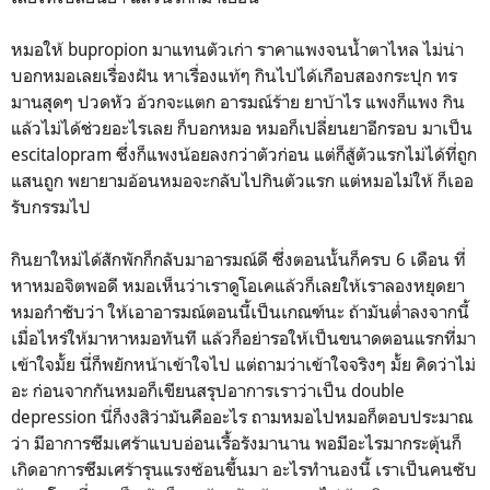
หมอให้ bupropion มาแทนตัวเก่า ราคาแพงจนน้ำตาไหล ไม่น่า
บอกหมอเลยเรื่องฝัน หาเรื่องแท้ๆ กินไปได้เกือบสองกระปุก ทร
มานสุดๆ ปวดหัว อ้วกจะแตก อารมณ์ร้าย ยาบ้าไร แพงก็แพง กิน
แล้วไม่ได้ช่วยอะไรเลย ก็บอกหมอ หมอก็เปลี่ยนยาอีกรอบ มาเป็น
escitalopram ซึ่งก็แพงน้อยลงกว่าตัวก่อน แต่ก็สู้ตัวแรกไม่ได้ที่ถูก
แสนถูก พยายามอ้อนหมอจะกลับไปกินตัวแรก แต่หมอไม่ให้ ก็เออ
รับกรรมไป
กินยาใหม่ได้สักพักก็กลับมาอารมณ์ดี ซึ่งตอนนั้นก็ครบ 6 เดือน ที่
หาหมอจิตพอดี หมอเห็นว่าเราดูโอเคแล้วก็เลยให้เราลองหยุดยา
หมอกำชับว่า ให้เอาอารมณ์ตอนนี้เป็นเกณฑ์นะ ถ้ามันต่ำลงจากนี้
เมื่อไหร่ให้มาหาหมอทันที แล้วก็อย่ารอให้เป็นขนาดตอนแรกที่มา
เข้าใจมั้ย นี่ก็พยักหน้าเข้าใจไป แต่ถามว่าเข้าใจจริงๆ มั้ย คิดว่าไม่
อะ ก่อนจากกันหมอก็เขียนสรุปอาการเราว่าเป็น double
depression นี่ก็งงสิว่ามันคืออะไร ถามหมอไปหมอก็ตอบประมาณ
ว่า มีอาการซึมเศร้าแบบอ่อนเรื้อรังมานาน พอมีอะไรมากระตุ้นก็
เกิดอาการซึมเศร้ารุนแรงซ้อนขึ้นมา อะไรทำนองนี้ เราเป็นคนซับ