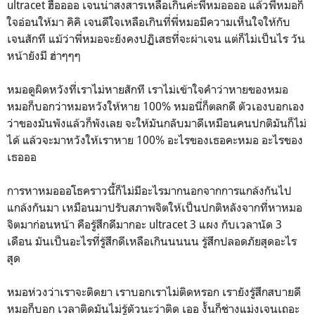
ultracet ฮืออออ เจนน่าสงสารเหลือเกินค่ะพี่หมออออ แล้วพี่หมอก็
ใจอ่อนให้มา คิคิ เจนดีใจเหลือเกินที่พี่หมอมีความเห็นใจให้กับ
เจนสักที แม้ว่าพี่หมอจะยังคงปฏิเสธที่จะผ่าเจน แต่ก็ไม่เป็นไร วัน
หน้ายังมี ฮ่าๆๆๆ
หมอดูผิดหวังที่เราไม่หายสักที เราไม่เข้าใจคำว่าหายของหมอ
หมอก็บอกว่าหมอหวังให้หาย 100% หมอนี่ก็ตลกดี ตัวเองบอกเอง
ว่าของมันพังแล้วก็พังเลย จะให้มันกลับมาดีเหมือนคนปกติมันก็ไม่
ได้ แล้วจะมาหวังให้เราหาย 100% อะไรของเธอคะหมอ อะไรของ
เธอออ
การหาหมอออโธคราวนี้ก็ไม่มีอะไรมากนอกจากการแกล้งกันไป
แกล้งกันมา เหมือนมาปรับสภาพจิตให้เป็นปกติหลังจากที่หาหมอ
จิตมาก่อนหน้า คือรู้สึกดีมากอะ ultracet 3 แผง กับเวลานัด 3
เดือน มันเป็นอะไรที่รู้สึกดีเหลือเกินนนนน รู้สึกปลอดภัยสุดอะไร
สุด
หมอห่วงว่าเราจะติดยา เราบอกเราไม่ติดหรอก เรายังรู้สึกสบายดี
หมอก็บอก เวลาติดมันไม่รู้ตัวนะว่าติด เออ งั้นก็ช่างแม่งเจนเถอะ