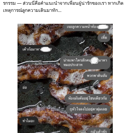
รกรรม — ส่วนนี่คือคำแนะนำจากเพื่อนผู้น่ารักของเรา หากเกิด
เหตุการณ์ลูกความเดินมาทัก...