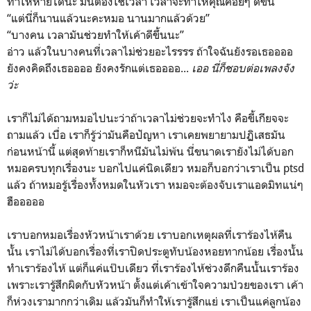
ทำให้หายได้นะ มันต้องใช้เวลา เวลาจะทำให้คุณค่อยๆ ดีขึ้น”
“แต่นี่ก็นานแล้วนะคะหมอ นานมากแล้วด้วย”
“บางคน เวลามันช่วยทำให้เค้าดีขึ้นนะ”
อ่าว แล้วในบางคนที่เวลาไม่ช่วยอะไรรรร ถ้าใจฉันยังรอเธออออ
ยังคงคิดถึงเธออออ ยังคงรักแต่เธออออ...
เออ นี่ก็ชอบต่อเพลงจัง
ว่ะ
เราก็ไม่ได้ถามหมอไปนะว่าถ้าเวลาไม่ช่วยจะทำไง คือขี้เกียจจะ
ถามแล้ว เบื่อ เราก็รู้ว่ามันคือปัญหา เราเคยพยายามปฏิเสธมัน
ก่อนหน้านี้ แต่สุดท้ายเราก็หนีมันไม่พ้น นี่ขนาดเรายังไม่ได้บอก
หมอครบทุกเรื่องนะ บอกไปแค่นิดเดียว หมอก็บอกว่าเราเป็น ptsd
แล้ว ถ้าหมอรู้เรื่องทั้งหมดในหัวเรา หมอจะต้องจับเราแอดมิทแน่ๆ
ฮือออออ
เราบอกหมอเรื่องหัวหน้าเราด้วย เราบอกเหตุผลที่เราร้องไห้คืน
นั้น เราไม่ได้บอกเรื่องที่เราปิดประตูทับน้องหอยทากน้อย เรื่องนั้น
ทำเราร้องไห้ แต่ก็แค่แป๊บเดียว ที่เราร้องไห้ช่วงดึกคืนนั้นเราร้อง
เพราะเรารู้สึกผิดกับหัวหน้า ตั้งแต่เค้าเข้าใจความป่วยของเรา เค้า
ก็ห่วงเรามากกว่าเดิม แล้วมันก็ทำให้เรารู้สึกแย่ เราเป็นแค่ลูกน้อง