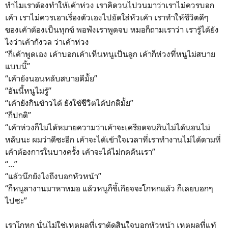
ทำไมเราต้องทำให้เค้าห่วง เราคิดวนไปวนมาว่าเราไม่ควรบอก
เค้า เราไม่ควรเอาเรื่องตัวเองไปยัดใส่หัวเค้า เราทำให้ชีวิตดีๆ
ของเค้าต้องเป็นทุกข์ พอฟังเราพูดจบ หมอก็ถามเราว่า เรารู้ได้ยัง
ไงว่าเค้ากังวล ว่าเค้าห่วง
“ก็เค้าพูดเอง เค้าบอกเค้าเห็นหนูเป็นลูก เค้าก็ห่วงที่หนูไม่สบาย
แบบนี้”
“เค้ายังนอนหลับสบายดีมั้ย”
“อันนี้หนูไม่รู้”
“เค้ายังกินข้าวได้ ยังใช้ชีวิตได้ปกติมั้ย”
“ก็ปกติ”
“เค้าห่วงก็ไม่ได้หมายความว่าเค้าจะเครียดจนกินไม่ได้นอนไม่
หลับนะ ผมว่าดีซะอีก เค้าจะได้เข้าใจเวลาที่เราทำงานไม่ได้ตามที่
เค้าต้องการในบางครั้ง เค้าจะได้ไม่กดดันเรา”
“...”
“แล้วนึกยังไงถึงบอกหัวหน้า”
“ก็หนูลางานมาหาหมอ แล้วหนูก็ขี้เกียจจะโกหกแล้ว ก็เลยบอกๆ
ไปซะ”
เราโกหก นั่นไม่ใช่เหตุผลที่เราตัดสินใจบอกหัวหน้า เหตุผลที่แท้