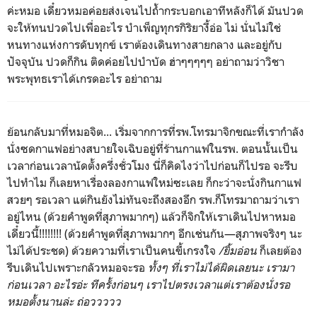
ค่ะหมอ เดี๋ยวหมอค่อยส่งเจนไปถ้ำกระบอกเอาทีหลังก็ได้ มันปวด
จะให้ทนปวดไปเพื่ออะไร บำเพ็ญทุกรกิริยางี้อ่อ ไม่ นั่นไม่ใช่
หนทางแห่งการดับทุกข์ เราต้องเดินทางสายกลาง และอยู่กับ
ปัจจุบัน ปวดก็กิน ติดค่อยไปบำบัด ฮ่าๆๆๆๆๆ อย่าถามว่าวิชา
พระพุทธเราได้เกรดอะไร อย่าถาม
ย้อนกลับมาที่หมอจิต... เริ่มจากการที่รพ.โทรมาจิกขณะที่เรากำลัง
นั่งซดกาแฟอย่างสบายใจเฉิบอยู่ที่ร้านกาแฟในรพ. ตอนนั้นเป็น
เวลาก่อนเวลานัดตั้งครึ่งชั่วโมง นี่ก็คิดไงว่าไปก่อนก็ไปรอ จะรีบ
ไปทำไม ก็เลยหาเรื่องลองกาแฟใหม่ซะเลย ก็กะว่าจะนั่งกินกาแฟ
สวยๆ รอเวลา แต่กินยังไม่ทันจะถึงสองอึก รพ.ก็โทรมาถามว่าเรา
อยู่ไหน (ด้วยคำพูดที่สุภาพมากๆ) แล้วก็จิกให้เราเดินไปหาหมอ
เดี๋ยวนี้!!!!!!!! (ด้วยคำพูดที่สุภาพมากๆ อีกเช่นกัน—สุภาพจริงๆ นะ
ไม่ได้ประชด) ด้วยความที่เราเป็นคนขี้เกรงใจ
/ยิ้มอ่อน
ก็เลยต้อง
รีบเดินไปเพราะกลัวหมอจะรอ
ทั้งๆ ที่เราไม่ได้ผิดเลยนะ เรามา
ก่อนเวลา อะไรอ่ะ ทีครั้งก่อนๆ เราไปตรงเวลาแต่เราต้องนั่งรอ
หมอตั้งนานล่ะ ถ่อววววว