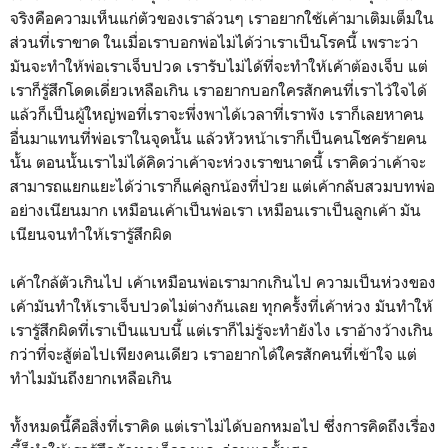
จริงคือความเห็นแก่ตัวของเราล้วนๆ เราอยากใช้เค้ามาเติมเต็มใน
ส่วนที่เราขาด ในเมื่อเราบอกพ่อไม่ได้ว่าเราเป็นโรคนี้ เพราะว่า
มันจะทำให้พ่อเราเจ็บปวด เรารับไม่ได้ที่จะทำให้เค้าต้องเจ็บ แต่
เราก็รู้สึกโดดเดี่ยวเหลือเกิน เราอยากบอกใครสักคนที่เราไว้ใจได้
แล้วก็เป็นผู้ใหญ่พอที่เราจะพึ่งพาได้เวลาที่เราพัง เราก็เลยหาคน
อื่นมาแทนที่พ่อเราในจุดนั้น แล้วหัวหน้าเราก็เป็นคนโชคร้ายคน
นั้น ตอนนั้นเราไม่ได้คิดว่าเค้าจะห่วงเราขนาดนี้ เราคิดว่าเค้าจะ
สามารถแยกแยะได้ว่าเราก็แค่ลูกน้องที่ป่วย แต่เค้ากลับสวมบทพ่อ
อย่างเนียนมาก เหมือนเค้าเป็นพ่อเรา เหมือนเราเป็นลูกเค้า มัน
เนียนจนทำให้เรารู้สึกผิด
เค้าใกล้ตัวเกินไป เค้าเหมือนพ่อเรามากเกินไป ความเป็นห่วงของ
เค้ามันทำให้เราเจ็บปวดไม่ต่างกันเลย ทุกครั้งที่เค้าห่วง มันทำให้
เรารู้สึกผิดที่เราเป็นแบบนี้ แต่เราก็ไม่รู้จะทำยังไง เราอ้างว้างเกิน
กว่าที่จะสู้ต่อไปเพียงคนเดียว เราอยากได้ใครสักคนที่เข้าใจ แต่
ทำไมมันถึงยากเหลือเกิน
ทั้งหมดนี้คือสิ่งที่เราคิด แต่เราไม่ได้บอกหมอไป ซึ่งการคิดถึงเรื่อง