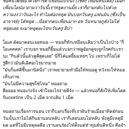
ขอคั่นโฆษณาด้วยการด่าเพื่อนแป๊บนะ (ใช่ค่ะ เพื่อนคนเดิม) เมื่อกี้
เพื่อนไลน์มาถามว่าวันนี้เราหยุดงานมั้ย เราก็ถามกลับไปด้วย
ความงงว่าวันอะไร ทำไมต้องหยุด มันบอกวันครู แฟนมัน (ซึ่งเป็น
อาจารย์) ได้หยุด ...นี่อยากตบเพื่อนมาก อห วันทนายกูยังไม่ได้
หยุดเลย จะมาหยุดอะไรกะวันครู อีบ้า
โอเค ตัดมาตอนเจอหมอ — หมอก็ทักเหมือนเดิมว่าเป็นไงบ้าง “ก็
โอเคคคค” เราบอก หมอก็ยิ้มแล้วบอกว่าฟลูอ๊อกดูจะถูกโรคกับเรา
นะ “กินตัวนี้แล้วดูดีสุดเลย” นี่ก็ได้แต่ยิ้มแหยๆ ไป เพราะก็ไม่ได้
รู้สึกว่ามันดีเลิศอะไรมากมาย
“มันก็แค่ดีขึ้นมานิดนึง” เราพยายามทำมือให้หมอดู หวังจะให้หมอ
เห็นภาพ
“มันไม่มีความสุขใช่ไหม” หมอถาม
ฮืออออ หมอเก่งจัง เข้าใจอะไรง่ายดีจัง — แล้วหมอก็สั่งให้เพิ่มโดส
fluoxetine เป็น 2 เม็ด จากเดิม 1 เม็ด
หมอถามเรื่องการนอน เราก็บอกเรื่องที่เราฝันร้ายเมื่ออาทิตย์ก่อน
วันนั้นเราไม่ได้กินยานอนหลับ เราก็เลยนอนไม่หลับ ฟังดูมีเหตุมี
ผล แต่ที่ไม่มีเหตุผลคือ เรานอนร้องไห้ตั้งแต่ห้าทุ่มยันตีหนึ่ง คือจำ