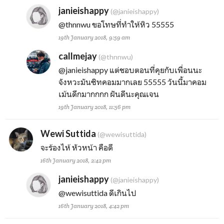
janieishappy
(@janieishappy)
@thnnwu
ขอโทษที่ทำให้หิว 55555
19th January 2018, 9:59 am
callmejay
(@thnnwu)
@janieishappy
แต่ชอบตอนที่คุยกับเพื่อนนะ
จังหวะมันซิทคอมมากเลย 55555 วันนี้มาคอม
เม้นดึกมากกกก ฝันดีนะคุณเจน
19th January 2018, 11:56 pm
Wewi Suttida
(@wewisuttida)
จะร้องไห้ หัวหน้า คือดี
16th January 2018, 2:42 pm
janieishappy
(@janieishappy)
@wewisuttida
ดีเกินไป
16th January 2018, 4:42 pm