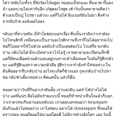
ได้ว่าหลับไปทั้งๆ ที่ยังร้องไห้อยู่อ่ะ หมอนเปียกแฉะ ตื่นมาตางี้แดง
ฉ่ำ แถมบวมไม่เท่ากันอีก เก๋สุดอะไรสุด เช้าวันนั้นพยายามคิดว่า
ตัวเองเป็นปู ไปรยา แล้วนะ แต่ก็ไม่ได้ อินเนอร์มันไม่มา ดิ่งค้าง
จากฝันร้าย องค์เลยไม่ลง
กลับมาที่ความฝัน
นี่ทำไมชอบนอกเรื่อง
คืนนั้นเราฝันว่าเราต้อง
ไปไหนสักที่ เหมือนจะเป็นงานอะไรสักงานที่เราก็ไม่ได้อยากจะไป
พ่อก็ไม่อยากให้ไปด้วย แต่มันจำเป็นเลยต้องไป ไปเสร็จ จะกลับ
บ้าน กลับไม่ได้ มีระเบิดห่าเหวไรไม่รู้ เราพยายามจะเรียกแท็กซี่
แต่ก็มีคนเลือดท่วมตัวนอนอยู่บนทางเท้าเต็มหมด ในฝันก็รู้สึกกลัว
นะ แต่ที่รู้สึกแย่กว่าความกลัวคือ รู้สึกว่าเรากำลังทำให้พ่อห่วง ใน
ฝันคืออยากรีบกลับบ้าน อะไรจะเกิดก็ช่างแม่ง กูจะกลับบ้านไปหา
พ่อ กลับช้าเดี๋ยวพ่อห่วง คิดแค่นั้น แล้วก็ตื่น
หมอถามว่าวันที่กินยาเราฝันมั้ย เราบอกฝัน แต่จำได้บ้างไม่ได้
บ้าง แต่ที่แน่ๆ คือไม่ฝันร้ายแบบนี้ หมอก็ทำหน้าเห็นใจแล้วก็บอก
ว่าเราควรจะกินยานอนหลับนะ เราเลยบอกหมอว่า lorazepam
มันกินแล้วไม่ค่อยง่วง เราไม่ชอบ อยากได้ clonazepam ที่หมอให้
คราวก่อน หมอก็ยอมให้มาแต่โดยดี ไม่มีการท้วงติงใดๆ เออ วันนี้