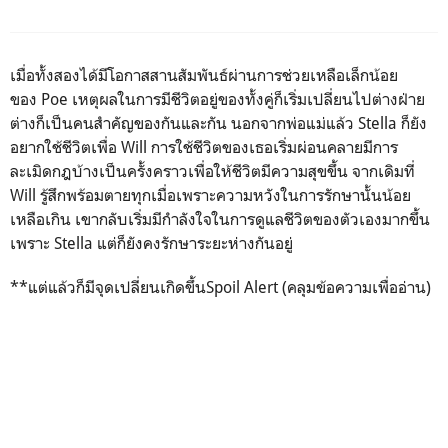
เมื่อทั้งสองได้มีโอกาสสานสัมพันธ์ผ่านการช่วยเหลือเล็กน้อย
ของ
Poe
เหตุผลในการมีชีวิตอยู่ของทั้งคู่ก็เริ่มเปลี่ยนไปต่างฝ่าย
ต่างก็เป็นคนสำคัญของกันและกัน นอกจากพ่อแม่แล้ว
Stella
ก็ยัง
อยากใช้ชีวิตเพื่อ
Will
การใช้ชีวิตของเธอเริ่มผ่อนคลายมีการ
ละเมิดกฎบ้างเป็นครั้งคราวเพื่อให้ชีวิตมีความสุขขึ้น จากเดิมที่
Will
รู้สึกพร้อมตายทุกเมื่อเพราะความหวังในการรักษานั้นน้อย
เหลือเกิน เขากลับเริ่มมีกำลังใจในการดูแลชีวิตของตัวเองมากขึ้น
เพราะ
Stella
แต่ก็ยังคงรักษาระยะห่างกันอยู่
**
แต่แล้วก็มีจุดเปลี่ยนเกิดขึ้น
Spoil Alert (คลุมข้อความเพื่ออ่าน)
Poe
เพื่อนสุดที่รักของ
Stella
ได้จากไปอย่างกะทันหัน จากไปโดยที่
เขายังไม่ได้ทำตามความปรารถนาของตนเองตามที่เคยได้บอก
กับ
Stella
ไว้ ความจริงที่โหดร้ายนี้ยิ่งตอกย้ำความรู้สึกว่าจริงๆแล้ว
ในตอนนี้เธอพลาดอะไรหลายๆอย่างไปเธอไม่เคยได้กอดเพื่อนรัก
เลยแม้แต่ครั้งเดียวจนกระทั่งตายจากกันความสับสนเริ่มก่อตัวว่าที่