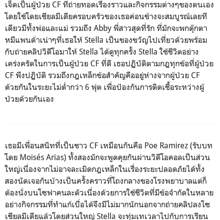
เจ็ดเป็นผู้ป่วย
CF
ที่ถ่ายทอดเรื่องราวและกิจกรรมต่างๆของตนเอง
โดยใช้โดยเชียลมีเดียครอบครัวของเธอค่อนข้างจะสมบูรณ์เลยที
เดียวมีทั้งพ่อและแม่ รวมถึง
Abby
พี่สาวสุดที่รัก ที่มักจะพกตุ๊กตา
หมีแพนด้าเน่าๆที่เธอให้
Stella
เป็นของขวัญไปเที่ยวด้วยพร้อม
กับถ่ายคลิปวิดีโอมาให้ Stella
ได้ดูทุกครั้ง Stella
ใช้ชีวิตอย่าง
เคร่งครัดในการเป็นผู้ป่วย
CF
ที่ดี เธอปฏิบัติตามกฎทุกข้อที่ผู้ป่วย
CF
พึงปฏิบัติ รวมถึงกฎเหล็กข้อสำคัญคืออยู่ห่างจากผู้ป่วย CF
ด้วยกันในระยะไม่ต่ำกว่า 6 ฟุต เพื่อป้องกันการติดเชื้อระหว่างผู้
ป่วยด้วยกันเอง
เธอมีเพื่อนสนิทที่เป็นชาว
CF
เหมือนกันคือ
Poe Ramirez
(
รับบท
โดย
Moisés Arias
) ทั้งสองมักจะพูดคุยกันผ่านวิดีโอคอลเป็นส่วน
ใหญ่เนื่องจากไม่อาจละเมิดกฎเหล็กในเรื่องระยะปลอดภัยได้ทั้ง
สองนัดเจอกันบ้างเป็นครั้งคราวที่โถงกลางของโรงพยาบาลแต่ก็
ต้องนั่งบนโซฟาคนละตัวเนื่องด้วยการใช้ชีวิตที่มีข้อจำกัดในหลาย
อย่างกิจกรรมที่ทำแก้เบื่อได้จึงมีไม่มากนักนอกจากถ่ายคลิปลงโซ
เชียลมีเดียแล้วโดยส่วนใหญ่
Stella
จะทุ่มเทเวลาไปกับการเรียน