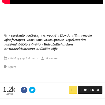
#แนะนำหนัง
#หนังน่าดู
#ภาพยนตร์
#รีวิวหนัง
#film
#movie
#fivefeetapart
#CBSFilms
#ColeSprouse
#ดูหนังคนเดียว
#ขออีกฟุตให้หัวใจเราใกล้กัน
#HaleyLuRichardson
#ภาพยนตร์ต่างประเทศ
#หนังชีวิต
#life
10th May 2019, 6:18 am
I-love-thee
Report
1.2k
SUBSCRIBE
VIEWS