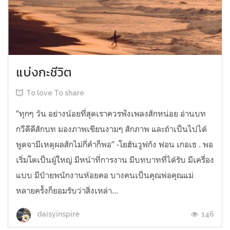
แบ่งกะชีวิต
To love To share
“ทุกๆ วัน อย่างน้อยที่สุดเราควรฟังเพลงสักหน่อย อ่านบท
กวีดีดีสักบท มองภาพเขียนงามๆ สักภาพ และถ้าเป็นไปได้
พูดจามีเหตุผลสักไม่กี่คำก็พอ” -โยฮันวูฟกัง ฟอน เกอเธ . พอ
เริ่มโตเป็นผู้ใหญ่ มีหน้าที่การงาน มีบทบาทที่ได้รับ มีเครื่อง
แบบ มีป้ายพนักงานห้อยคอ บางคนเป็นคุณพ่อคุณแม่
หลายครั้งก็ยอมรับว่าสิ่งเหล่า...
146
daisyinspire