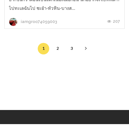
ไปทะเลฉันไป ชะอำ-หัวหิน-บางส...
207
iamgroo74059003
1
2
3
Makers
/
Originals
/
Store
/
Sample
/
Redeem
/
About
/