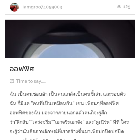
125
iamgroo74059003
ออฟฟิศ
Time to say.....
ฉัน เป็นคนชอบอำ เป็นคนแกล้งเป็นคนขี้เล่น และรอบตัว
ฉัน ก็มีแต่ "คนที่เป็นเหมือนกัน" เช่น เพื่อนๆที่ออฟฟิศ
ออฟฟิศของฉัน มองจากภายนอกแล้วคนก็จะรู้สึก
ว่า"ลึกลับ""เคร่งขรึม""เอาจริงเอาจัง" และ"ดูเนิร์ด" หึหึ ใคร
จะรู้ว่านั่นคือภาพลักษณ์ที่เราสร้างขึ้นมาเพื่อปกปิดปกปิด