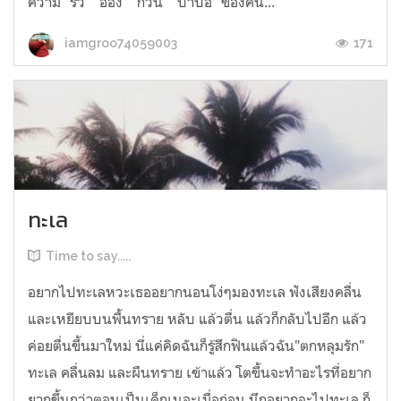
ความ "รั่ว" "อ๊อง" "กวน" "บ้าบอ" ของคน...
171
iamgroo74059003
ทะเล
Time to say.....
อยากไปทะเลหวะเธออยากนอนโง่ๆมองทะเล ฟังเสียงคลื่น
และเหยียบบนพื้นทราย หลับ แล้วตื่น แล้วก็กลับไปอีก แล้ว
ค่อยตื่นขึ้นมาใหม่ นี่แค่คิดฉันก็รู้สึกฟินแล้วฉัน"ตกหลุมรัก"
ทะเล คลื่นลม และผืนทราย เข้าแล้ว โตขึ้นจะทำอะไรที่อยาก
ยากขึ้นกว่าตอนเป็นเด็กเนอะเมื่อก่อน นึกอยากจะไปทะเล ก็