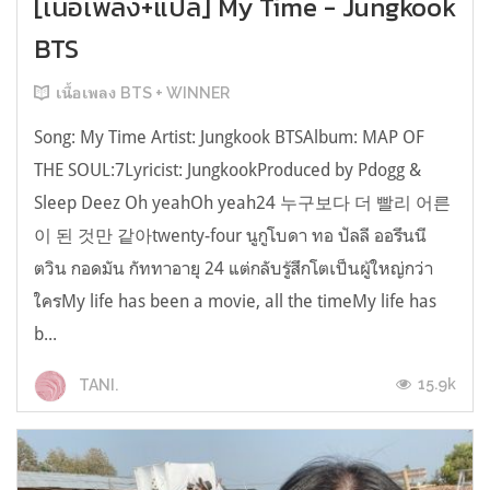
[เนื้อเพลง+แปล] My Time - Jungkook
BTS
เนื้อเพลง BTS + WINNER
Song: My Time Artist: Jungkook BTSAlbum: MAP OF
THE SOUL:7Lyricist: JungkookProduced by Pdogg &
Sleep Deez Oh yeahOh yeah24 누구보다 더 빨리 어른
이 된 것만 같아twenty-four นูกูโบดา ทอ ปัลลี ออรึนนี
ตวิน กอดมัน กัททาอายุ 24 แต่กลับรู้สึกโตเป็นผู้ใหญ่กว่า
ใครMy life has been a movie, all the timeMy life has
b...
15.9k
TANI.