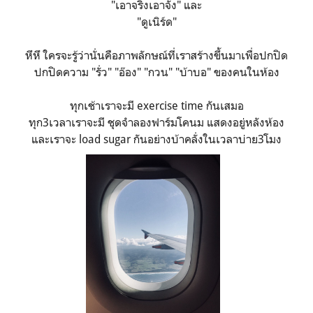
"เอาจริงเอาจัง" และ
"ดูเนิร์ด"
หึหึ ใครจะรู้ว่านั่นคือภาพลักษณ์ที่เราสร้างขึ้นมาเพื่อปกปิด
ปกปิดความ "รั่ว" "อ๊อง" "กวน" "บ้าบอ" ของคนในห้อง
ทุกเช้าเราจะมี exercise time กันเสมอ
ทุก3เวลาเราจะมี ชุดจำลองฟาร์มโคนม แสดงอยู่หลังห้อง
และเราจะ load sugar กันอย่างบ้าคลั่งในเวลาบ่าย3โมง