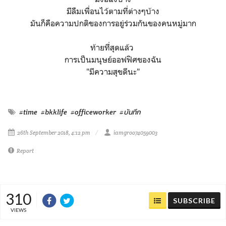
มีลืมเพื่อนไว้ตามที่ต่างๆบ้าง
มันก็คือความปกติของการอยู่ร่วมกันของคนหมู่มาก
ท้ายที่สุดแล้ว
การเป็นมนุษย์ออฟฟิศของฉัน
"มีความสุขดีนะ"
#time
#bkklife
#officeworker
#บันทึก
26th September 2018, 4:12 pm
iamgroo74059003
Report
310
SUBSCRIBE
VIEWS