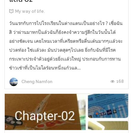
My way of life.
วันแรกกับการไปโรงเรียนในต่างแดนเป็นอย่างไร ? เชื่อฉัน
สิ ว่าผ่านมาหกปีแล้วฉันก็ยังคงจำความรู้สึกในวันนั้นได้
อย่างชัดเจน เคยไหมเวลาที่เครียดหรือตื่นเต้นมากๆเเล้วจะ
ปวดท้อง ใช่เเล้วละ มันปวดสุดๆไปเลย ยิ่งกับฉันที่มีโรค
กระเพาะประจำตัวอยู่ด้วยยิ่งเเล้วใหญ่ ประกอบกับการทาน
ข้าวเช้าที่เป็นไมโลร้อนหนึ่งแก้วแล...
168
Cheng Namfon