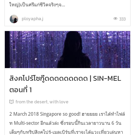
ใหญ่)เป็นศรีแก่ชีวิตจริงๆจ...
333
ployapha.j
สิงคโปร์โซกู๊ดดดดดดดดด | SIN-MEL
ตอนที่ 1
from the desert, with love
2 March 2018 Singapore so good! ฮายยยย เราได้ทำไฟล์
ท Multi-sector อีกแล้วล่ะ ซึ่งรอบนี้กินเวลายาวนาน 6 วัน
เต็มๆกับทริปสิงคโปร์-เมลเบิร์นที่เราจะได้แวะเที่ยวเล่นหา