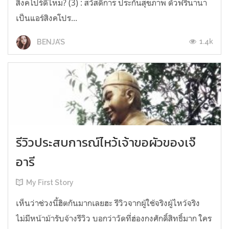
สิงคโปร์ดีไหม? (3) : สวัสดิการ ประกันสุขภาพ ตั๋วฟรีนานา
เป็นแอร์สิงคโปร...
1.4k
BENJA’S
รีวิวประสบการณ์ไหว้เจ้าขอผัวของเจ๊
อารี
My First Story
เห็นว่าช่วงนี้ฮิตกันมากเลยฮะ รีวิวจากผู้ใช้จริงผู้ไหว้จริง
ไม่มีหน้าม้ารับจ้างรีวิว บอกว่าวัดที่ฮ่องกงศักดิ์สิทธิ์มาก ใคร