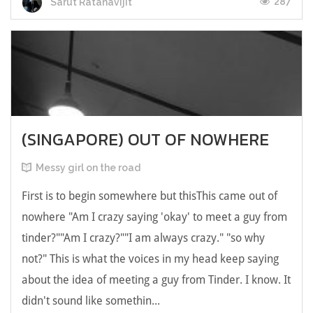
287
Sarut Ratanavijit
(SINGAPORE) OUT OF NOWHERE
Messy girl on the road
First is to begin somewhere but thisThis came out of
nowhere "Am I crazy saying 'okay' to meet a guy from
tinder?""Am I crazy?""I am always crazy." "so why
not?" This is what the voices in my head keep saying
about the idea of meeting a guy from Tinder. I know. It
didn't sound like somethin...