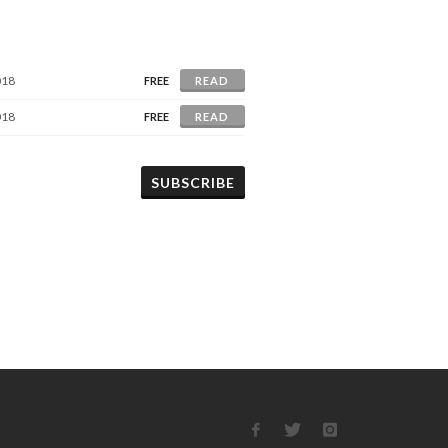
018
FREE
READ
018
FREE
READ
SUBSCRIBE