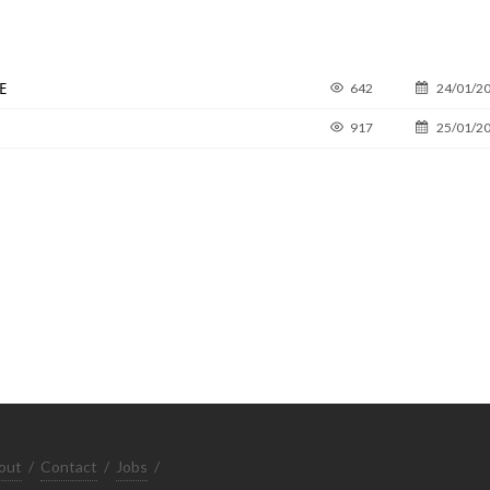
E
642
24/01/2
917
25/01/2
out
/
Contact
/
Jobs
/