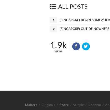
ALL POSTS
(SINGAPORE) BEGIN SOMEWHER
1
(SINGAPORE) OUT OF NOWHERE
2
1.9k
VIEWS
Makers
/
Originals
/
Store
/
Sample
/
Redeem
/
Ab