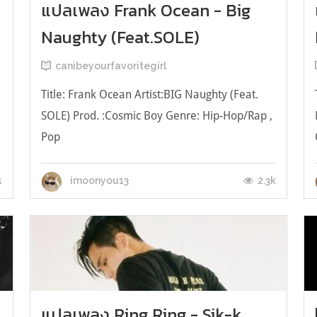
แปลเพลง Frank Ocean - Big
Naughty (Feat.SOLE)
canibeyourfavoritegirl
Title: Frank Ocean Artist:BIG Naughty (Feat.
%
SOLE) Prod. :Cosmic Boy Genre: Hip-Hop/Rap ,
Pop
_______________________________________________________
น
& TRANSLATION (ENGLISH LYRICS FROM
1
2.3k
imoonyou13
MYKPOP) You’re a lot for me girl I think you
were so wo...
แปลเพลง Ring Ring - Sik-k