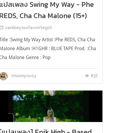
แปลเพลง Swing My Way - Phe
REDS, Cha Cha Malone (15+)
canibeyourfavoritegirl
Title :Swing My Way Artist :Phe REDS, Cha Cha
Malone Album :H1GHR : BLUE TAPE Prod. :Cha
Cha Malone Genre : Pop
______________________________________________LYRICS
________________________________________________________________
Feel a little a rush every time we touch Hangin'
837
imoonyou13
all day, but it's not enough I'ma...
[แปลเพลง] Epik High - Based