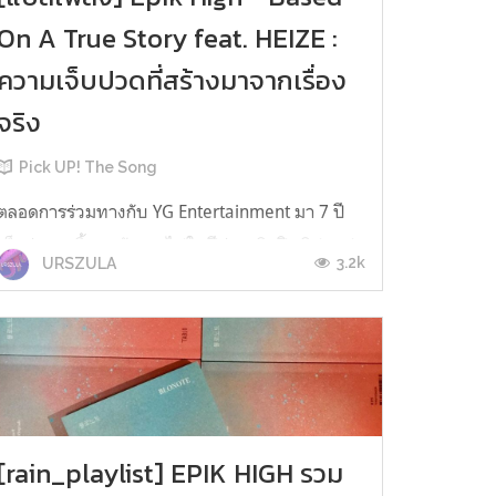
On A True Story feat. HEIZE :
ความเจ็บปวดที่สร้างมาจากเรื่อง
จริง
Pick UP! The Song
ตลอดการร่วมทางกับ YG Entertainment มา 7 ปี
______________________________________________
เต็มก่อนจะสิ้นสุดสัญญาไปในปีก่อน ศิลปินฮิปฮอป
3.2k
URSZULA
ปรีโอ้อย่าง Epik High ก็ได้ส่งอัลบั้ม Epik High Is
Here 上 ออกมาให้ได้ฟังกัน อัลบั้มนี้จึงเป็นอัลบั้ม
แรกหลังจากพวกเขาแยกทางกับต้นสังกัดเดิม และ
โชว์เส้นทางใหม่ที่พวกเขาจะทำให้มันแตกต่างออก
ไป โดยอัลบั้มนี้ยังคงความนุ...
[rain_playlist] EPIK HIGH รวม