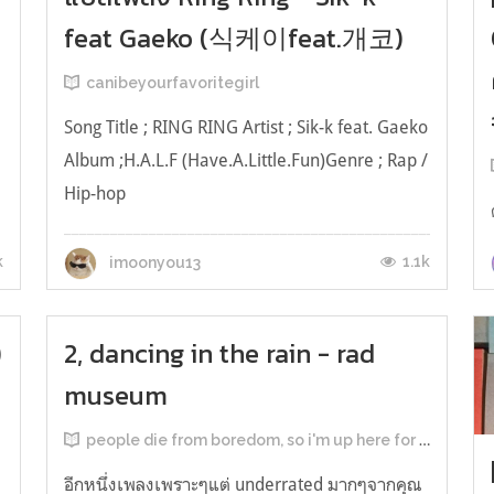
feat Gaeko (식케이feat.개코)
canibeyourfavoritegirl
Song Title ; RING RING Artist ; Sik-k feat. Gaeko
Album ;H.A.L.F (Have.A.Little.Fun)Genre ; Rap /
m
Hip-hop
_______________________________________________________
(Woogie on and on) May I hit you upIn late
k
1.1k
imoonyou13
night, yeah, yeah 만약에 네 생각이 난다면전화
할꺼니깐 그냥 받어내가...
l
)
2, dancing in the rain - rad
museum
people die from boredom, so i'm up here for my fave songs
อีกหนึ่งเพลงเพราะๆแต่ underrated มากๆจากคุณ