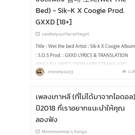
Bed) - Sik-K X Coogie Prod.
GXXD [18+]
canibeyourfavoritegirl
Title : Wet the bed Artist : Sik-k X Coogie Albu
: S.O.S Prod. : GXXD LYRICS & TRANSLATION
(ENGLISH LYRICS FROM LYRICSTRANSLATE)
1.2
imoonyou13
Can I hit it like deeper deeperTake it off slowly
like stripper stripper Bend down low Ass to the
skyWe gon’ hit the doggy Let’s find the crimina
เพลงเกาหลี (ที่ไม่ได้มาจากไอดอล
Who ruined the be...
ปี2018 ที่เราอยากแนะนำให้คุณ
ลองฟัง
Mmmmonmai's Songs