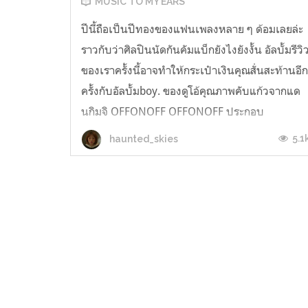
MUSIC TO MY EARS
ปีนี้ถือเป็นปีทองของแฟนเพลงหลาย ๆ ด้อมเลยล่ะ
ราวกับว่าศิลปินนัดกันคัมแบ็กยังไงยังงั้น อัลบั้มรีวิ
ของเราครั้งนี้อาจทำให้กระเป๋าเงินคุณสั่นสะท้านอี
ครั้งกับอัลบั้มboy. ของดูโอ้คุณภาพคับแก้วจากแด
นกิมจิ OFFONOFF OFFONOFF ประกอบ
ด้วยColde หรือฮีซู (ร้องนำ/แต่งเพลง) และ
5.1
haunted_skies
0channel หรือจีโฮ (โปรดิวเซอร์) เ...