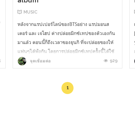
MUSIC
ว
หลังจากแรปเปอร์ไลน์ของBTSอย่าง แรปมอนส
ก
เตอร์ และ เจโฮป ต่างปล่อยมิกซ์เทปของตัวเองกัน
มาแล้ว ตอนนี้ก็ถึงเวลาของยุนกิ ที่จะปล่อยของให้
แฟนๆได้ฟังกัน โดยการปล่อยมิกซ์เทปครั้งนี้ได้ใช้
ชื่อ สเตจเนมว่า Agust D ซึ่งใช้ชื่อเดียวกับชื่อมิกซ์
k
929
จุดเชื่อมต่อ
เทปที่เพิ่งปล่อยออกมา ตัวเราเองก็รอคอยกับมิกซ์
เทปของยุนกิ เพราะรู้ส...
1