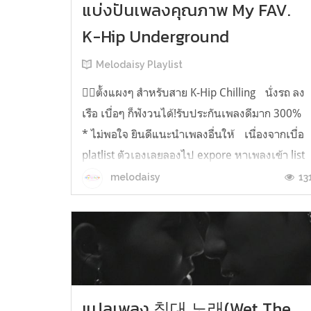
แบ่งปันเพลงคุณภาพ My FAV.
K-Hip Underground
Melodaisy Playlist
❤️‍🔥ตั้งแผงๆ สำหรับสาย K-Hip Chilling นั่งรถ ลง
เรือ เบื่อๆ ก็ฟังวนได้!รับประกันเพลงดีมาก 300
* ไม่พอใจ ยินดีแนะนำเพลงอื่นให้ เนื่องจากเบื่อ
platlist ตัวเองเลยลองไป expore หาเพลงเข้า list
แล้วเราก็ไปเจอศิลปิน K- Hip นูกูมา เขายังไม่เป็
13
melodaisy
ที่รู้จักมากนักในไทย เขาทำเพลงเองหมดทุกอย่าง
มาฟังเพ...
แปลเพลง 침대 노래(Wet The