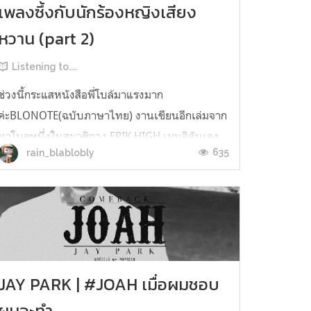
เพลงซึ้งกับนักร้องหญิงเสียง
หวาน (part 2)
Listening to....
ช่วงนี้กระแสหนังสือพี่โบล้มาแรงมาก
ค่ะBLONOTE(ฉบับภาษาไทย) งานเขียนอีกเล่มจาก
ทาโบลหนึ่งในสมาชิกวง EPIK HIGH เมนอิฉันเอง
635
rain_blablobly
ค่ะ ใจจดจ่อกับการรอหนังสือมากค่ะ ด้วยกระแส
หนังสือมาแรงขนาดนี้ เราเลยอยากพาหวนถึงเพลง
หวานๆ ซึ้ง เศร้าที่แสนจะปลอบประโลมให้รู้สึก
อบอุ่นเหมือนถูกโอบกอดด้วยเสียงดนตรีและใน
ขณะเดียวกัน ก็ป...
JAY PARK | #JOAH เมื่อผมชอบ
ผมจะทำ