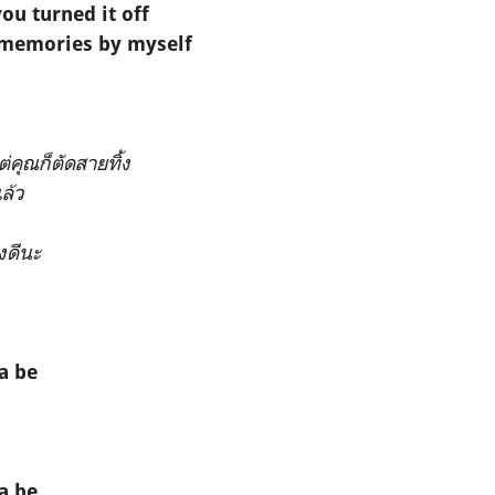
you turned it off
memories by myself
คุณก็ตัดสายทิ้ง
ล้ว
งดีนะ
a be
a be