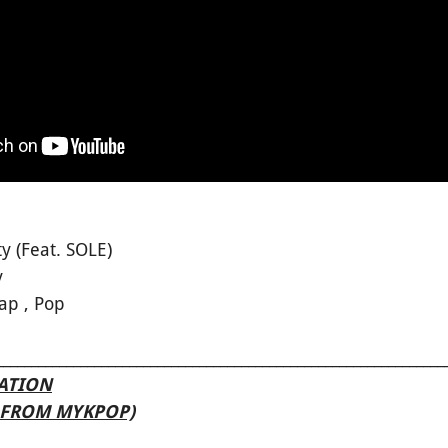
n
y (Feat. SOLE)
y
ap , Pop
________________________________________________________________
LATION
S FROM MYKPOP)