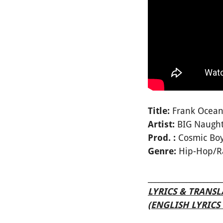
Frank Ocea
Title:
BIG Naught
Artist:
Cosmic Bo
Prod. :
Hip-Hop/R
Genre:
_____________________
LYRICS & TRANS
(ENGLISH LYRIC