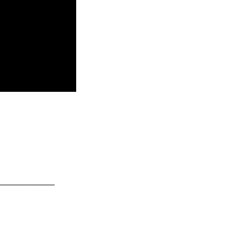
________________