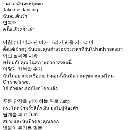
จนกว่ามันจะหยุดตก
Take me dancing
ฉันจะเต้นรำ
반복해
ครั้งแล้วครั้งเล่า
아침부터 너와 난 비가 내리기 만을 기다리며
ตั้งแต่เช้าตรู่ ฉันและคุณต่างรอช่วงเวลาที่ฝนโปรยปรายลงมา
이런 날씨에 너와
พร้อมกับคุณ ในสภาพอากาศเช่นนี้
이렇게 행복할 수가
ฉันไม่อยากจะเชื่อเลยว่าตอนนี้ฉันมีความสุขมากแค่ไหน
Oh she’s wet
โอ้ ตัวของเธอเปียกโชกแล้ว
푸른 담장을 넘어 하늘 위로 Jump
กระโดดข้ามรั้วสีน้ำเงิน มุ่งไปสู่ท้องฟ้า
날개를 피고 Turn
สยายและหันปีกของคุณออก
빗물이 튀기든 말든