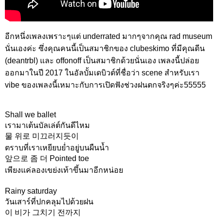
อีกหนึ่งเพลงเพราะๆแต่ underrated มากๆจากคุณ rad museum
นั่นเองค่ะ ซึ่งคุณคนนี้เป็นสมาชิกของ clubeskimo ที่มีคุณดีน
(deantrbl) และ offonoff เป็นสมาชิกด้วยนั่นเอง เพลงนี้ปล่อย
ออกมาในปี 2017 ในอัลบั้มเดบิวต์ที่ชื่อว่า scene สำหรับเรา
vibe ของเพลงนี้เหมาะกับการเปิดฟังช่วงฝนตกจริงๆค่ะ55555
Shall we ballet
เรามาเต้นบัลเล่ต์กันดีไหม
물 위로 미끄러지듯이
ตราบที่เราเหยียบย่ำอยู่บนผืนน้ำ
앞으로 좀 더 Pointed toe
เพียงแค่ลองเขย่งเท้าขึ้นมาอีกหน่อย
Rainy saturday
วันเสาร์ที่ปกคลุมไปด้วยฝน
이 비가 그치기 전까지