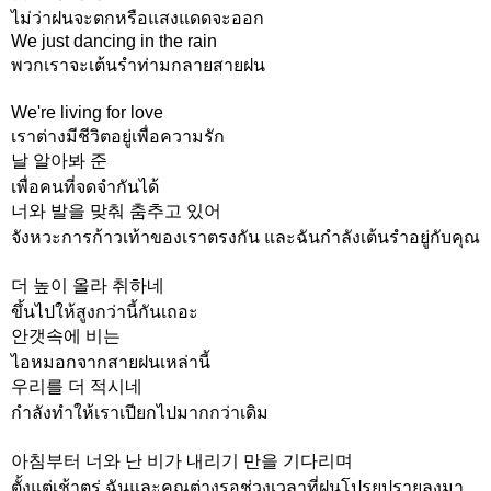
ไม่ว่าฝนจะตกหรือแสงแดดจะออก
We just dancing in the rain
พวกเราจะเต้นรำท่ามกลายสายฝน
We're living for love
เราต่างมีชีวิตอยู่เพื่อความรัก
날 알아봐 준
เพื่อคนที่จดจำกันได้
너와 발을 맞춰 춤추고 있어
จังหวะการก้าวเท้าของเราตรงกัน และฉันกำลังเต้นรำอยู่กับคุณ
더 높이 올라 취하네
ขึ้นไปให้สูงกว่านี้กันเถอะ
안갯속에 비는
ไอหมอกจากสายฝนเหล่านี้
우리를 더 적시네
กำลังทำให้เราเปียกไปมากกว่าเดิม
아침부터 너와 난 비가 내리기 만을 기다리며
ตั้งแต่เช้าตรู่ ฉันและคุณต่างรอช่วงเวลาที่ฝนโปรยปรายลงมา