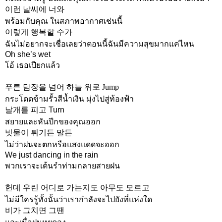
이런 날씨에 너와
พร้อมกับคุณ ในสภาพอากาศเช่นนี้
이렇게 행복할 수가
ฉันไม่อยากจะเชื่อเลยว่าตอนนี้ฉันมีความสุขมากแค่ไหน
Oh she’s wet
โอ้ เธอเปียกแล้ว
푸른 담장을 넘어 하늘 위로 Jump
กระโดดข้ามรั้วสีน้ำเงิน มุ่งไปสู่ท้องฟ้า
날개를 피고 Turn
สยายและหันปีกของคุณออก
빗물이 튀기든 말든
ไม่ว่าฝนจะตกหรือแสงแดดจะออก
We just dancing in the rain
พวกเราจะเต้นรำท่ามกลายสายฝน
헌데 우린 어디로 가는지도 아무도 모르고
ไม่มีใครรู้ทั้งนั้นว่าเรากำลังจะไปยังที่แห่งใด
비가 그치면 그땐