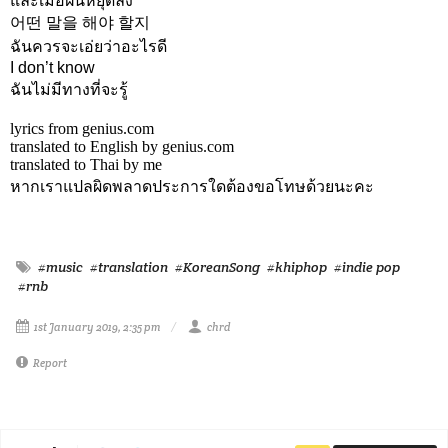
และเมื่อฝนหยุดลง
어떤 말을 해야 할지
ฉันควรจะเอ่ยว่าอะไรดี
I don’t know
ฉันไม่มีทางที่จะรู้
lyrics from genius.com
translated to English by genius.com
translated to Thai by me
หากเราแปลผิดพลาดประการใดต้องขอโทษด้วยนะคะ
#music
#translation
#KoreanSong
#khiphop
#indie pop
#rnb
1st January 2019, 2:35 pm
chrd
Report