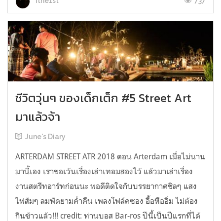
737
ithe1st
ชีวิตวุ่นๆ ของเด็กเต็ก #5 Street Art
มาแล้วจ้า
June's Diary
ARTERDAM STREET ATR 2018 ตอน Arterdam เมื่อไม่นาน
มานี้เอง เราขอเว้นเรื่องเล่าเทอมสองไว้ แล้วมาเล่าเรื่อง
งานสตรีทอาร์ทก่อนนะ พอดีติดใจกับบรรยากาศชิลๆ แสง
ไฟส้มๆ ลมพัดยามค่ำคืน เพลงโฟล์คซอง อื้อหืออิ่ม ไม่ต้อง
กินข้าวแล้ว!!! credit: ท่านบอส Bar-ros ปีนี้เป็นปีแรกที่ได้