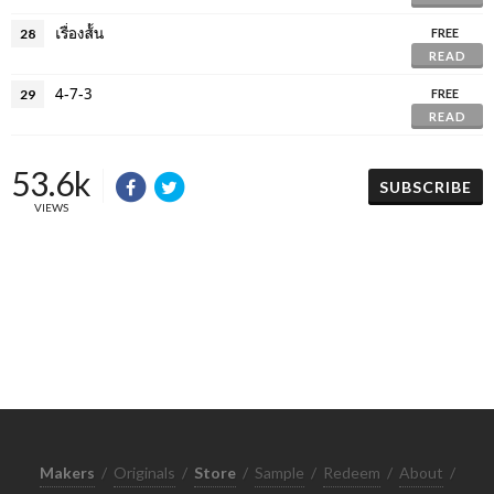
เรื่องสั้น
28
FREE
READ
4-7-3
29
FREE
READ
53.6k
SUBSCRIBE
VIEWS
Makers
/
Originals
/
Store
/
Sample
/
Redeem
/
About
/