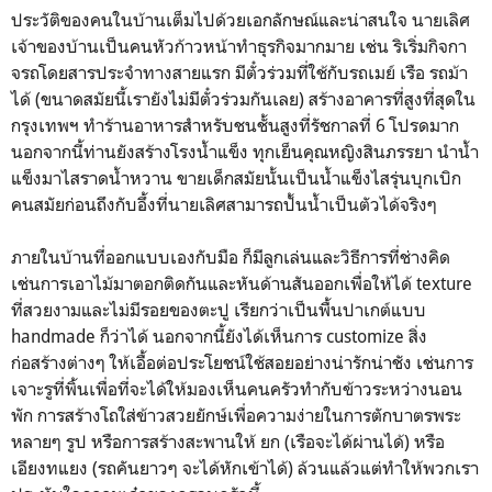
ประวัติของคนในบ้านเต็มไปด้วยเอกลักษณ์และน่าสนใจ นายเลิศ
เจ้าของบ้านเป็นคนหัวก้าวหน้าทำธุรกิจมากมาย เช่น ริเริ่มกิจกา
จรถโดยสารประจำทางสายแรก มีตั๋วร่วมที่ใช้กับรถเมย์ เรือ รถม้า
ได้ (ขนาดสมัยนี้เรายังไม่มีตั๋วร่วมกันเลย) สร้างอาคารที่สูงที่สุดใน
กรุงเทพฯ ทำร้านอาหารสำหรับชนชั้นสูงที่รัชกาลที่ 6 โปรดมาก
นอกจากนี้ท่านยังสร้างโรงน้ำแข็ง ทุกเย็นคุณหญิงสินภรรยา นำน้ำ
แข็งมาไสราดน้ำหวาน ขายเด็กสมัยนั้นเป็นน้ำแข็งไสรุ่นบุกเบิก
คนสมัยก่อนถึงกับอึ้งที่นายเลิศสามารถปั้นน้ำเป็นตัวได้จริงๆ
ภายในบ้านที่ออกแบบเองกับมือ ก็มีลูกเล่นและวิธีการที่ช่างคิด
เช่นการเอาไม้มาตอกติดกันและหันด้านสันออกเพื่อให้ได้ texture
ที่สวยงามและไม่มีรอยของตะปู เรียกว่าเป็นพื้นปาเกต์แบบ
handmade ก็ว่าได้ นอกจากนี้ยังได้เห็นการ customize สิ่ง
ก่อสร้างต่างๆ ให้เอื้อต่อประโยชน์ใช้สอยอย่างน่ารักน่าชัง เช่นการ
เจาะรูที่พิ้นเพื่อที่จะได้ให้มองเห็นคนครัวทำกับข้าวระหว่างนอน
พัก การสร้างโถใส่ข้าวสวยยักษ์เพื่อความง่ายในการตักบาตรพระ
หลายๆ รูป หรือการสร้างสะพานให้ ยก (เรือจะได้ผ่านได้) หรือ
เอียงทแยง (รถคันยาวๆ จะได้หักเข้าได้) ล้วนแล้วแต่ทำให้พวกเรา