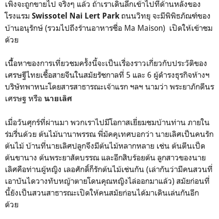
เพิ่งจะถูกขายไป จริงๆ แล้ว ถ้าเราเดินลึกเข้าไปที่ด้านหลังของ
โรงแรม
ถนนวิทยุ จะมีพิพิธภัณฑ์ของ
Swissotel Nai Lert Park
บ้านอนุรักษ์ (รวมไปถึงร้านอาหารชื่อ Ma Maison) เปิดให้เข้าชม
ด้วย
เนืื้อหาของการเที่ยวชมครั้งนี้จะเป็นเรื่องราวเกี่ยวกับประวัติของ
เศรษฐีไทยเชื้อสายจีนในสมัยรัชกาลที่ 5 และ 6 ผู้ดำรงธุรกิจห้างฯ
บริษัทพาหนะโดยสารสาธารณะเจ้าแรก ฯลฯ นามว่า พระยาภักดีนร
เศรษฐ หรือ
นายเลิศ
เมื่อวันศุกร์ที่ผ่านมา พวกเราไปมีโอกาสเยี่ยมชมบ้านท่าน ภายใน
ร่มรื่นด้วย ต้นไม้นานาพรรณ พี่มัคคุเทศบอกว่า นายเลิศเป็นคนรัก
ต้นไม้ บ้านที่นายเลิศปลูกจึงมีต้นไม้หลากหลาย เช่น ต้นตีนเป็ด
ต้นขานาง ต้นพระยาสัตบรรณ และอีกสิบร้อยต้น ลูกสาวของนาย
เลิศคือท่านผู้หญิง เลอศักดิ์ก็รักต้นไม้เช่นกัน (เล่ากันว่ามีคนสวนที่
เอาบันไดวางทับหญ้าตายโดนคุณหญิงไล่ออกมาแล้ว) สมัยก่อนที่
นี้ยังเป็นสวนสาธารณะเปิดให้คนสมัยก่อนได้มาเดินเล่นกันอีก
ด้วย