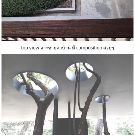
top view จากชายคาบ้าน มี composition สวยๆ