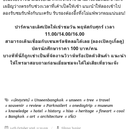
เผอิญว่างตรงกับช่วงเวลาที่เค้าเปิดให้เข้า แนะนำให้ลองเข้าไป
ลองรับชมรับฟังกันนะครับ รับรองต้องอึ้งทึ่งไม่แพ้พวกผมแน่นอน!
ปาร์คนายเลิศเปิดให้เข้าชมวัน พฤหัสกับศุกร์ เวลา
11.00/14.00/16.00
สามารถเดินเชื่อมกับเซนทรัลชิดลมได้เลย (ลองเปิดกูเกิ้ลดู)
บัตรนักศึกษาราคา 100 บาท/คน
บางทีที่นี่ก็ถูกเช่าเป็นที่จัดงานวิวาห์หรือเปิดตัวสินค้า แนะนำ
ให้โทรมาสอบถามก่อนเยี่ยมชมจะได้ไม่เสียเที่ยวนะจ๊ะ
#มัคคุเทศน์
# Unseenbangkok
# unseen
# tree
# travel
# souvenir
# review
# Parknailert
# onedaytrip
# museum
# knowledge
# hotel
# history
# hiso
# heritage
# fineart
# cool
# Bangkok
# art
# architecture
# เที่ยว
24th October 2016, 11:55 am
Silapa Junior