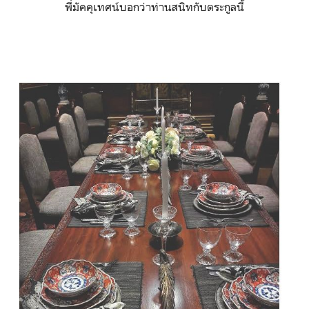
พี่มัคคุเทศน์บอกว่าท่านสนิทกับตระกูลนี้