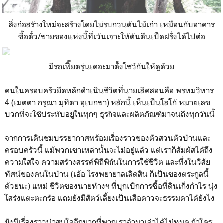
สิ่งก่อสร้างใหม่จะสร้างโดยไม่รบกวนต้นไม้เก่า เหมือนกับอาคาร
ซื้อตั๋ว/ขายของแห่งนี้ที่เว้นเจาะให้ต้นตีนเป็ดฝรั่งได้ไปต่อ
มีรถเฟี๊ยตรุ่นเดอะมาตั้งโชว์กันให้ดูด้วย
คนในครอบครัวยึดหลักดำเนินชีวิตที่นายเลิศสอนคือ พรหมวิหาร
4 (เมตตา กรุณา มุทิตา อุเบกขา) หลักนี้ เห็นเป็นโลโก้ หมายเลข
บวกที่จะใช้ประทับอยู่ในทุกๆ ธุรกิจและผลิตภัณฑ์มาจนถึงทุกวันนี้
จากการเดินชมบรรยากาศพร้อมเรื่องราวของตัวสวนตัวบ้านและ
ครอบครัวนี้ แม้พวกเขาเหล่านั้นจะไม่อยู่แล้ว แต่เราก็สัมผัสได้ถึง
ความใส่ใจ ความสร้างสรรค์พิถีพิถันในการใช้ชีวิต และทึ่งในวิสัย
ทัศน์ของคนในบ้าน (เอ้อ โรงพยายาลเลิดสิน ก็เป็นของตระกูลนี้
ด้วยนะ) แหม่ ชีวิตของนายห้างฯ ที่บุกเบิกการซื้อที่ดินเก็งกำไร นุ่ง
โสร่งแตะตะกร้อ แถมยังมีสัตว์เลี้ยงเป็นเสือดาวจะธรรมดาได้ยังไง
ยังมีเรื่องราวน่าสนใจอีกมากที่พวกเราจำมาเล่าได้ไม่หมด ถ้าใคร