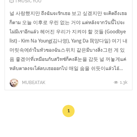
I MUSIC YOU
널 사랑했지만 ถึงฉันจะรักเธอ 보고 싶겠지만 จะคิดถึงเธอ
ก็ตาม 오늘 이후로 우린 없는 거야 แต่หลังจากวันนี้ไปจะ
ไม่มีเราอีกแล้ว 헤어진 우리가 지켜야 할 것들 (Goodbye
list) - Kim Na Young(김나영), Yang Da Il(양다일) 여기 내
머릿속에ถ้าในหัวของฉัน스위치 같은มีบางสิ่ง그런 게 있
음 좋겠어ที่เหมือนกับสวิทช์ก็คงดี눈을 감듯 널 꺼놓게แค่
หลับตาลงจะได้ลบเธอออกไป 매일 숨을 쉬듯이แล้วไอ้...
1.3k
MUBEATAK
1