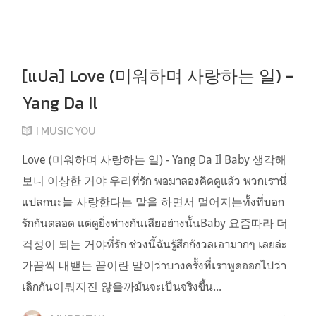
[แปล] Love (미워하며 사랑하는 일) -
Yang Da Il
I MUSIC YOU
Love (미워하며 사랑하는 일) - Yang Da Il Baby 생각해
보니 이상한 거야 우리ที่รัก พอมาลองคิดดูแล้ว พวกเรานี่
แปลกนะ늘 사랑한다는 말을 하면서 멀어지는ทั้งที่บอก
รักกันตลอด แต่ดูยิ่งห่างกันเสียอย่างนั้นBaby 요즘따라 더
걱정이 되는 거야ที่รัก ช่วงนี้ฉันรู้สึกกังวลเอามากๆ เลยล่ะ
가끔씩 내뱉는 끝이란 말이ว่าบางครั้งที่เราพูดออกไปว่า
เลิกกัน이뤄지진 않을까มันจะเป็นจริงขึ้น...