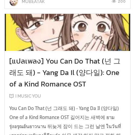
200
MUBEATAK
[แปลเพลง] You Can Do That (넌 그
래도 돼) - Yang Da Il (양다일): One
of a Kind Romance OST
I MUSIC YOU
You Can Do That (넌 그래도 돼) - Yang Da Il (양다일)
One of a Kind Romance OST 길어지는 새벽에 ยาม
รุ่งอรุณอันยาวนาน 뒤늦게 잠이 드는 그런 날엔 ในวันที่