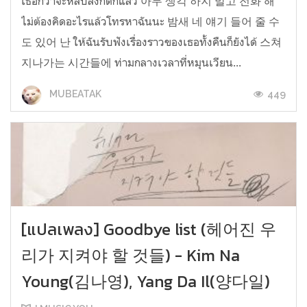
เธอกว่าจะหลับลงก็ดึกแล้ว 아무 생각 하지 말고 전화 해
ไม่ต้องคิดอะไรแล้วโทรหาฉันนะ 밤새 네 얘기 들어 줄 수
도 있어 난 ให้ฉันรับฟังเรื่องราวของเธอทั้งคืนก็ยังได้ 스쳐
지나가는 시간들에 ท่ามกลางเวลาที่หมุนเวียน...
449
MUBEATAK
[แปลเพลง] Goodbye list (헤어진 우
리가 지켜야 할 것들) - Kim Na
Young(김나영), Yang Da Il(양다일)