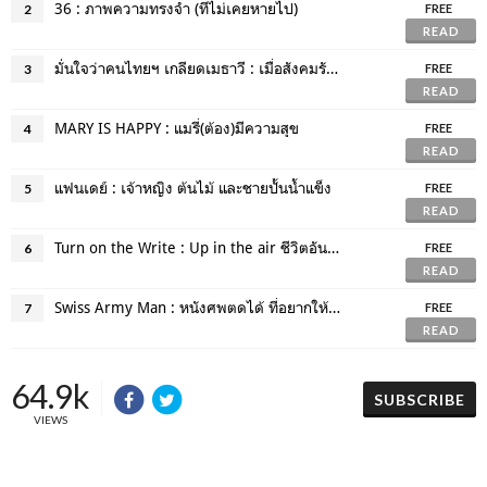
36 : ภาพความทรงจำ (ที่ไม่เคยหายไป)
2
FREE
READ
มั่นใจว่าคนไทยฯ เกลียดเมธาวี : เมื่อสังคมรังแกฉัน
3
FREE
READ
MARY IS HAPPY : แมรี่(ต้อง)มีความสุข
4
FREE
READ
แฟนเดย์ : เจ้าหญิง ต้นไม้ และชายปั้นน้ำแข็ง
5
FREE
READ
Turn on the Write : Up in the air ชีวิตอันล่องลอย ของชายชอบบิน
6
FREE
READ
Swiss Army Man : หนังศพตดได้ ที่อยากให้คุณดู
7
FREE
READ
64.9k
SUBSCRIBE
VIEWS