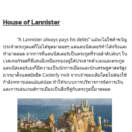
House of Lannister
“A Lannister always pays his debts” แม้จะไม่ใช่คำขวัญ
ประจำตระกูลแต่ก็ไม่ได้พูดมาลอยๆ แต่แลนนิสเตอร์ทำได้จริงและ
ทำมาตลอด จากการที่แลนนิสเตอร์เป็นตระกูลที่รวยลำดับต้นๆ ใน
เวสเทอร์รอสก็พี่เล่นมีเหมืองทองอยู่ใต้ประสาทตัวเองและตระกูล
แลนนิสเตอร์เองก็มีความเป็นนักการเมืองและนักเศรษฐศาสตร์สูง
มากมาตั้งแต่สมัยยึด Casterly rock จากเจ้าของเดิมโดยไม่ต้องใช้
กำลังทหารเลยแม้แต่น้อย ทำให้ระบบการบริหารการจัดการเงิน
และการเล่นเกมส์การเมืองเป็นสิ่งที่คู่กับตระกูลนี้มาตลอด