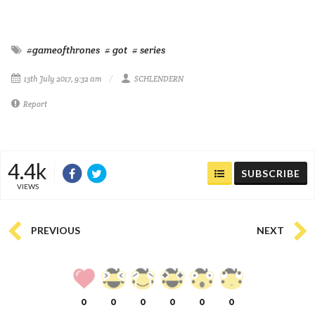
#gameofthrones
# got
# series
13th July 2017, 9:32 am
SCHLENDERN
Report
4.4k
SUBSCRIBE
VIEWS
PREVIOUS
NEXT
0
0
0
0
0
0