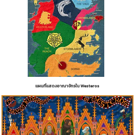
แผนที่แสดงอาณาจักรใน Westeros