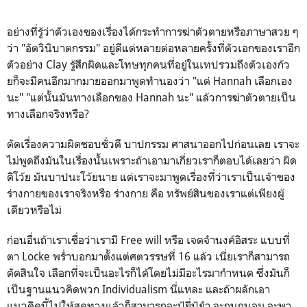
อย่างที่รู้ว่าตัวเองของเรื่องได้กระทำการฆ่าตัวตายหรือภาษาสวย ๆ
ว่า "อัตวินิบาตกรรม" อยู่ดีแต่หลายต่อหลายครั้งที่ตัวเอกของเราอีก
ตัวอย่าง Clay รู้สึกผิดและโทษทุกคนที่อยู่ในเทปรวมถึงตัวเองก้ว
ยก็จะมีคนอีกมากมายออกมาพูดทำนองว่า "แต่ Hannah เลือกเอง
นะ" "แต่นั้นมันทางเลือกของ Hannah นะ" แล้วการฆ่าตัวตายเป็น
ทางเลือกจริงหรือ?
ตัดเรื่องความผิดชอบชั่วดี บาปกรรม ศาสนาออกไปก่อนเลย เราจะ
ไม่พูดถึงมันในเรื่องนั้นเพราะถ้าเอามาเกี่ยวเราก็ตอบได้เลยว่า ผิด
ดิโว้ย มันบาปนะโว้ยนาย แต่เราจะมาพูดเรื่องที่ว่าเราเป็นเจ้าของ
ร่างกายของเราจริงหรือ ร่างกาย คือ ทรัพย์สินของเราแต่เพียงผู้
เดียวหรือไม่
ก่อนอื่นถ้าเราเชื่อว่าเรามี Free will หรือ เจตจำนงค์อิสระ แบบที่
ตา Locke พร่ำบอกมาตั้งแต่ศตวรรษที่ 16 แล้ว เนี่ยเราก็สามารถ
ตัดสินใจ เลือกที่จะเป็นอะไรก็ได้โดยไม่มีอะไรมากำหนด ซึ่งมันก็
เป็นฐานแนวคิดพวก Individualism นี่แหละ และถ้าผลักเอา
แนวคิดนี้ไปให้สุดทางแล้วก็สามารถจะปู้ยี่ปู้ยำ จะถนุถนอม จะพา