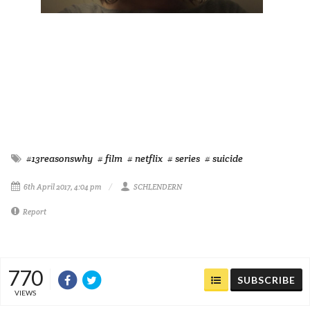
#13reasonswhy
# film
# netflix
# series
# suicide
6th April 2017, 4:04 pm
SCHLENDERN
Report
770
SUBSCRIBE
VIEWS