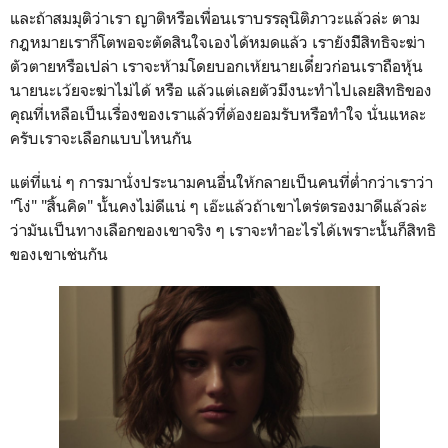
และถ้าสมมุติว่าเรา ญาติหรือเพื่อนเราบรรลุนิติภาวะแล้วล่ะ ตาม
กฎหมายเราก็โตพอจะตัดสินใจเองได้หมดแล้ว เรายังมีิสิทธิจะฆ่า
ตัวตายหรือเปล่า เราจะห้ามโดยบอกเห้ยนายเดี๋ยวก่อนเราถือหุ้น
นายนะเว้ยจะฆ่าไม่ได้ หรือ แล้วแต่เลยตัวมึงนะทำไปเลยสิทธิของ
คุณที่เหลือเป็นเรื่องของเราแล้วที่ต้องยอมรับหรือทำใจ นั่นแหละ
ครับเราจะเลือกแบบไหนกัน
แต่ที่แน่ ๆ การมานั่งประนามคนอื่นให้กลายเป็นคนที่ต่ำกว่าเราว่า
"โง่" "สิ้นคิด" นั้นคงไม่ดีแน่ ๆ เอ๊ะแล้วถ้าเขาไตร่ตรองมาดีแล้วล่ะ
ว่ามันเป็นทางเลือกของเขาจริง ๆ เราจะทำอะไรได้เพราะนั้นก็สิทธิ
ของเขาเช่นกัน