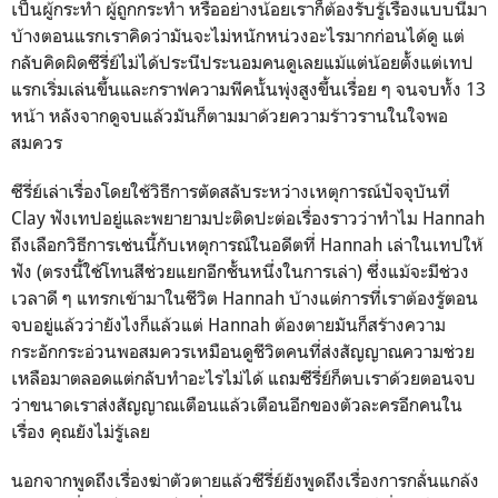
เป็นผู้กระทำ ผู้ถูกกระทำ หรืออย่างน้อยเราก็ต้องรับรู้เรื่องแบบนี้มา
บ้างตอนแรกเราคิดว่ามันจะไม่หนักหน่วงอะไรมากก่อนได้ดู แต่
กลับคิดผิดซีรี่ย์ไม่ได้ประนีประนอมคนดูเลยแม้แต่น้อยตั้งแต่เทป
แรกเริ่มเล่นขึ้นและกราฟความพีคนั้นพุ่งสูงขึ้นเรื่อย ๆ จนจบทั้ง 13
หน้า หลังจากดูจบแล้วมันก็ตามมาด้วยความร้าวรานในใจพอ
สมควร
ซีรี่ย์เล่าเรื่องโดยใช้วิธีการตัดสลับระหว่างเหตุการณ์ปัจจุบันที่
Clay ฟังเทปอยู่และพยายามปะติดปะต่อเรื่องราวว่าทำไม Hannah
ถึงเลือกวิธีการเช่นนี้กับเหตุการณ์ในอดีตที่ Hannah เล่าในเทปให้
ฟัง (ตรงนี้ใช้โทนสีช่วยแยกอีกชั้นหนึ่งในการเล่า) ซึ่งแม้จะมีช่วง
เวลาดี ๆ แทรกเข้ามาในชีวิต Hannah บ้างแต่การที่เราต้องรู้ตอน
จบอยู่แล้วว่ายังไงก็แล้วแต่ Hannah ต้องตายมันก็สร้างความ
กระอักกระอ่วนพอสมควรเหมือนดูชีวิตคนที่ส่งสัญญาณความช่วย
เหลือมาตลอดแต่กลับทำอะไรไม่ได้ แถมซีรี่ย์ก็ตบเราด้วยตอนจบ
ว่าขนาดเราส่งสัญญาณเตือนแล้วเตือนอีกของตัวละครอีกคนใน
เรื่อง คุณยังไม่รู้เลย
นอกจากพูดถึงเรื่องฆ่าตัวตายแล้วซีรี่ย์ยังพูดถึงเรื่องการกลั่นแกล้ง