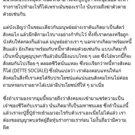
ร่างกายไปทำอะไรก็ได้เพราะมันของเราไง นั่นรวมถึงฆ่าตัวตาย
ด้วยเช่นกัน
แต่บังเอิญว่าในขณะเดียวกันมนุษย์อย่างเราดันเกิดมาเป็นสัตว์
สังคมไง แล้วมีกติกาอะไรบางอย่างกำกับไว้ ทั้งที่เราตกลงหรือถูก
บังคับให้ตกลงก็แล้วแต่ มนุษย์อย่างเรา ๆ นอกจากเกิดมาพร้อมหนี้
สินแล้ว ยังเกิดมาพร้อมกับหนี้ทาสังคมด้วยเช่นกัน แบบเกิดมาก็
เป็นหนี้บุญคุญบุพการีแล้วอันนี้อิงแบบไทย ๆ เลย ซึ่งไอ้พวกนี้ก็จะ
สั่งสมกันไปเรื่อย ๆ ตลอดชีวิตนั่นแหละ ซึ่งจะเรียกว่าหนี้ทางสังคม
ก็ได้ (DETTE SOCIALE) ซึ่งมันแปลว่า เราต้องตอบแทนให้แก่
สังคมในสิ่งที่เราเคยได้รับประโยชน์แต่แน่นอนสังคมไทนไม่ค่อย
ถามหรอกเราอยากได้เปล่าอีประโยชน์ที่ให้ ๆ มาเนี่ย
ซึ่งถ้าเรามองจากมุมนี้หมายถึงว่าสังคมจะเข้ามาแชร์ความเป็น
เจ้าของชีวิตกับเราแล้ว นั่นเกิดมาก็เป็นมหาชนเลย ซึ่งถ้าในแง่นี้
แล้วเราจะปู้ยี้ปู้ยำระยำแมวอะไรกับตัวเราเองเนี่ยไม่ได้แล้ว เรา
ต้องขออนุญาตบอร์ดผู้ถือหุ้นร่างกายเราก่อน ไม่งั้นถือว่ามีความ
ผิด