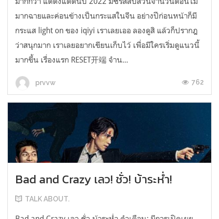
มากกว่า แต่ตั้งแต่ต้นปี 2022 มีซีรส์สืบสวนจำนวนตอนไม่
มากฉายและค่อนข้างเป็นกระแสในจีน อย่างปีก่อนหน้าก็มี
กระแส light on ของ iqiyi เราเลยเออ ลองดูสิ แล้วก็ปรากฎ
ว่าสนุกมาก เราเลยอยากเขียนเก็บไว้ เพื่อมีใครเริ่มดูแนวนี้
มากขึ้น เรื่องแรก RESET开端 จำน...
762
prvvw
Bad and Crazy เลว! ชั่ว! บ้าระห่ำ!
TALK ABOUT.
Bad and Crazy เลว ชั่ว บ้าระห่ำ คำเตือน: มีการเปิดเผย