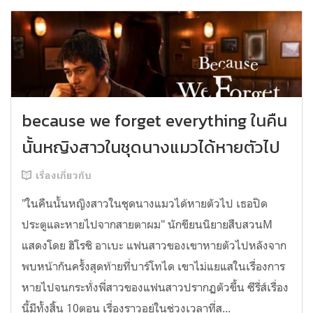
because we forget everything ในคืน
นั้นหญิงสาวในชุดนางแมวได้หายตัวไป
เรื่องเกี่ยวกับ
"ในคืนนั้นหญิงสาวในชุดนางแมวได้หายตัวไป เธอปิด
ประตูและหายไปจากสายตาผม" นักขียนนิยายสืบสวนM
แสดงโดย ฮิโรชิ อาเบะ แฟนสาวของเขาหายตัวไปหลังจาก
พบหน้ากันครั้งสุดท้ายที่บาร์โทได เขาไม่แยแสในเรื่องการ
หายไปจนกระทั่งพี่สาวของแฟนสาวปรากฏตัวขึ้น ซีรี่ส์เรื่อง
นี้มีทั้งสิ้น 10ตอน เรื่องราวอยู่ในช่วงเวลาที่ส...