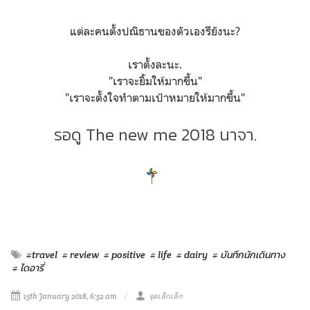
แต่ละคนตั้งปณิธานของตัวเองรึยังนะ?
เราตั้งละนะ.
"เราจะยิ้มให้มากขึ้น"
"เราจะตั้งใจทำตามเป้าหมายให้มากขึ้น"
รอดู The new me 2018 นาจา.
#travel
# review
# positive
# life
# dairy
# บันทึกนักเดินทาง
# ไดอารี่
15th January 2018, 6:52 am
จุดเล็กเล็ก