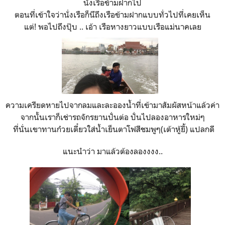
นั่งเรือข้ามฝากไป
ตอนที่เข้าใจว่านั่งเรือก็นึถึงเรือข้ามฝากแบบทั่วไปที่เคยเห็น
แต่! พอไปถึงปุ๊บ .. เอ้า เรือหางยาวแบบเรือแม่นาคเลย
ความเครียดหายไปจากลมและละอองน้ำที่เข้ามาสัมผัสหน้าแล้วค่า
จากนั้นเราก็เช่ารถจักรยานปั่นต่อ ปั่นไปลองอาหารใหม่ๆ
ที่นั่นเขาทานก๋วยเตี๋ยวใส่น้ำเย็นตาโฟสีชมพูๆ(เต้าหู้ยี้) แปลกดี
แนะนำว่า มาแล้วต้องลองงงง..