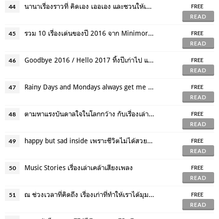
นานาเรื่องราวที่ คิดเอง เออเอง และชวนให้เรา 'รักตัวเอง'
44
FREE
READ
รวม 10 เรื่องเด่นของปี 2016 จาก Minimore Makers
45
FREE
READ
Goodbye 2016 / Hello 2017 ทิ้งปีเก่าไป แล้วมาเข้าสู่ปีใหม่กัน
46
FREE
READ
Rainy Days and Mondays always get me down แต่เรามีความอบอุ่นใจในวันฝนพรำมาฝาก
47
FREE
READ
ตามหาแรงบันดาลใจในโลกกว้าง กับเรื่องเล่าประสบการณ์ในต่างแดน
48
FREE
READ
happy but sad inside เพราะชีวิตไม่ได้สวยงามเสมอไป
49
FREE
READ
Music Stories เรื่องเล่าเคล้าเสียงเพลง
50
FREE
READ
ณ ช่วงเวลาที่คิดถึง เรื่องเก่าที่ทำให้เราได้มุมมองใหม่
51
FREE
READ