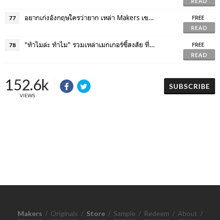
READ
อยากเก่งอังกฤษใครว่ายาก เหล่า Makers เขามีทริคเด็ดมาบอก
77
FREE
READ
"ทำไมล่ะ ทำไม" รวมเหล่าเมกเกอร์ขี้สงสัย ที่ทำเอาคุณต้องสงสัยไปด้วย
78
FREE
READ
152.6k
SUBSCRIBE
VIEWS
Makers
/
Originals
/
Store
/
Sample
/
Redeem
/
About
/