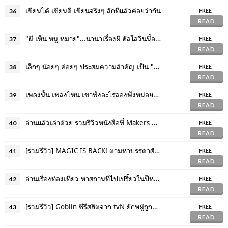
เขียนได้ เขียนดี เขียนจริงๆ สักทีแล้วค่อยว่ากัน
36
FREE
READ
"ผี เห็น หนู หมาย"...นานาเรื่องผี ฮัลโลวีนนี้อยู่คนเดียวจะไม่เหงา
37
FREE
READ
เล็กๆ น้อยๆ ค่อยๆ ประสมความสำคัญ เป็น "เรื่องสามัญประจำบ้าน"
38
FREE
READ
เพลงนั้น เพลงไหน เขาฟังอะไรลองฟังหน่อยซิ #YourFavoriteTracks
39
FREE
READ
อ่านแล้วเล่าด้วย รวมรีวิวหนังสือที่ Makers แนะนำในช่วงนี้
40
FREE
READ
[รวมรีวิว] MAGIC IS BACK! ตามหาบรรดาสัตว์วิเศษกับพ่อมดสุดคิวท์ นิวท์ สคามันเดอร์
41
FREE
READ
อ่านเรื่องท่องเที่ยว หาสถานที่ไปเปรี้ยวในปีหน้ากันเถอะ
42
FREE
READ
[รวมรีวิว] Goblin ซีรีส์ฮิตจาก tvN ยักษ์ผู้ถูกจองจำไว้ด้วยความเป็นอมตะ
43
FREE
READ