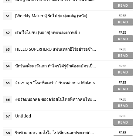
READ
[Weekly Makers] รักไม่ยุ่ง มุ่งแต่ดู (หนัง)
61
FREE
READ
ฝากใจไปกับ (หลาย) บทเพลงเกาหลี ♪
62
FREE
READ
HELLO SUPERHERO แฟนเหล่าฮีโร่อย่ารอช้า มาดูหนังกันเถอะ!
63
FREE
READ
นักร้องฝั่งตะวันตก ถ้าใครได้รู้จักต้องสมัครเป็นติ่ง！
64
FREE
READ
จับเข่าคุย "โรคซึมเศร้า" กับเหล่าชาว Makers
65
FREE
READ
#อร่อยบอกต่อ ของอร่อยในไทยที่หากคนไทยพลาดแล้วจะเสียใจ！
66
FREE
READ
Untitled
67
FREE
READ
รีบทำตามความตั้งใจ ไปเที่ยวนอกประเทศก่อนจะหมดปี!
68
FREE