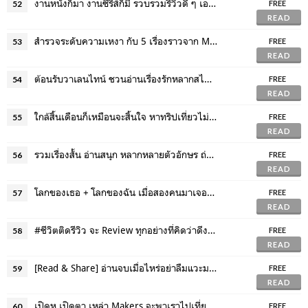
งานหนังก็มา งานซีรีส์ก็มี รวบรวมรีวิวดี ๆ เอาไว้ที่นี่ที่เดียว
52
FREE
READ
สำรวจระดับความเหงา กับ 5 เรื่องราวจาก Makers แบบว่า เธอออ Why so lonely?
53
FREE
READ
ต้อนรับวาเลนไทน์ ชวนอ่านเรื่องรักหลากสไตล์ โดย Minimore Makers
54
FREE
READ
ใกล้สิ้นเดือนก็เหมือนจะสิ้นใจ หาทริปเที่ยวไม่ไกลกทม.ก็แล้วกัน
55
FREE
READ
รวมเรื่องสั้น อ่านสนุก หลากหลายตัวอักษร ถ่ายทอดออกมาผ่านความรู้สึก
56
FREE
READ
โลกของเธอ + โลกของฉัน เมื่อสองคนมาเจอกันความรักนั้นจึงบังเกิด
57
FREE
READ
#ชีวิตติดรีวิว จะ Review ทุกอย่างที่คิดว่าดีงามตามเหล่า Makers
58
FREE
READ
[Read & Share] อ่านจบเมื่อไหร่อย่าลืมแวะมาเล่าให้เราอ่าน
59
FREE
READ
เปิดหู เปิดตา เหล่า Makers จะพาเราไปเที่ยวกัน!
60
FREE