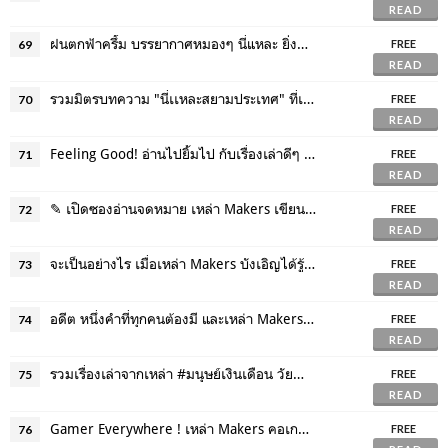
READ
ฝนตกฟ้าครึ้ม บรรยากาศหมองๆ นี่แหละ ยิ่งต้องดูหนังและซีรีส์เหล่านี้
69
FREE
READ
รวมมิตรบทความ "นี่เเหละสยามประเทศ" ที่เหล่าเมกเกอร์ภูมิใจเสนอ
70
FREE
READ
Feeling Good! อ่านไปยิ้มไป กับเรื่องเล่าดีๆ จากเหล่า Makers
71
FREE
READ
✎ เปิดซองอ่านจดหมาย เหล่า Makers เขียนถึงใครกันบ้างนะ
72
FREE
READ
จะเป็นอย่างไร เมื่อเหล่า Makers บังเอิญได้รู้จักกับคนแปลกหน้า
73
FREE
READ
อดีต หนึ่งคำที่ทุกคนต้องมี และเหล่า Makers ที่อยากเล่าให้ฟัง
74
FREE
READ
รวมเรื่องเล่าจากเหล่า #มนุษย์เงินเดือน วัยทำงานจะสนุกขนาดไหนกันน้า
75
FREE
READ
Gamer Everywhere ! เหล่า Makers คอเกม ที่อยากบอกต่อความสนุกจนต้องเขียนเล่า
76
FREE