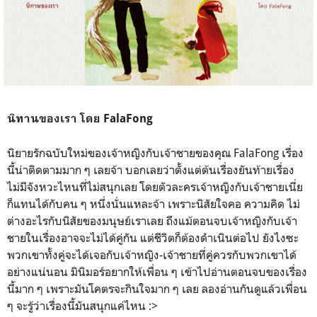
นิทานของเรา โดย FalaFong
นิยายรักฉบับใหม่ของเจ้าหญิงกับเจ้าชายของคุณ FalaFong เรื่อง
นี้น่าติดตามมาก ๆ เลยจ้า บอกเลยว่าตั้งแต่ต้นเรื่องยันท้ายเรื่อง
ไม่มีจังหวะไหนที่ไม่สนุกเลย โดยตัวละครเจ้าหญิงกับเจ้าชายเนี่ย
ก็แทนได้กับคน ๆ หนึ่งนั่นแหละจ้า เพราะนิสัยใจคอ ความคิด ไม่
ต่างอะไรกับนิสัยของมนุษย์เราเลย ถึงแม้ตอนจบเจ้าหญิงกับเจ้า
ชายในเรื่องอาจจะไม่ได้คู่กัน แต่ชีวิตก็ต้องดำเนินต่อไป ยังไงซะ
พวกเขาทั้งคู่จะได้เจอกับเจ้าหญิง-เจ้าชายที่คู่ควรกับพวกเขาได้
อย่างแน่นอน มินิมอร์อยากให้เพื่อน ๆ เข้าไปอ่านตอนจบของเรื่อง
นี้มาก ๆ เพราะมันโคตรจะกินใจมาก ๆ เลย ลองอ่านกันดูแล้วเพื่อน
ๆ จะรู้ว่าเรื่องนี้มันสนุกแค่ไหน :>