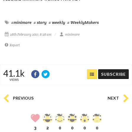
#minimore
# story
# weekly
# WeeklyMakers
28th February 2017, 8:28 am
minimore
Report
41.1k
SUBSCRIBE
VIEWS
PREVIOUS
NEXT
3
2
0
0
0
0