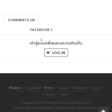
COMMENTS
(
0)
FACEBOOK
(
)
เข้าสู่ระบบเพื่อแสดงความคิดเห็น
LOG IN
Makers
/
Originals
/
Store
/
Sample
/
Redeem
/
About
/
Contact
/
Jobs
/
Copyrights © 2015 All Rights Reserved by Minimore
ภาพและเนื้อหาในเว็บไซต์นี้เป็นงานมีลิขสิทธิ์ ห้ามทำซ้ำหรือดัดแปลง