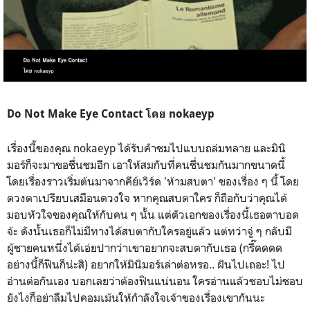
Do Not Make Eye Contact โดย nokaeyp
เรื่องนี้ของคุณ nokaeyp ได้รับคำชมไปแบบถล่มทลาย และมินิ
มอร์ก็จะมาขอชื่นชมอีก เอาให้สมกับที่คนชื่นชมกันมากขนาดนี้
โดยเรื่องราวเริ่มต้นมาจากคีย์เวิร์ด 'ห้ามสบตา' ของเรื่อง ๆ นี้ โดย
ดวงตาเปรียบเสมือนดวงใจ หากคุณสบตาใคร ก็ถือกับว่าคุณได้
มอบหัวใจของคุณให้กับคน ๆ นั้น แต่ตัวเอกของเรื่องนี้เธอตาบอด
จ้ะ ดังนั้นเธอก็ไม่มีทางได้สบตากับใครอยู่แล้ว แต่ทว่าจู่ ๆ กลับมี
ผู้ชายคนหนึ่งได้เอ่ยปากว่าเขาอยากจะสบตากับเธอ (กรี๊ดดดด
อย่างนี้ก็ฟินก็น่ะสิ) อยากให้มินิมอร์เล่าต่อหรอ.. ฝันไปเถอะ! ไป
อ่านต่อกันเอง บอกเลยว่าต้องฟินแน่นอน ใครอ่านแล้วชอบไม่ชอบ
ยังไงก็อย่าลืมไปคอมเม้นให้กำลังใจเจ้าของเรื่องเขากันนะ