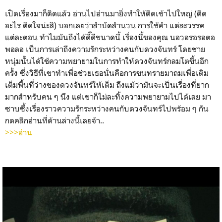
เปิดเรื่องมาก็ติดแล้ว อ่านไปอ่านมายิ่งทำให้ติดเข้าไปใหญ่ (ติด
อะไร ติดใจน่ะสิ) บอกเลยว่าสำบัดสำนวน การใช้คำ แต่ละวรรค
แต่ละตอน ทำไมมันถึงได้ดี๊ดีขนาดนี้ เรื่องนี้ของคุณ นอวอรอรอตอ
พอลอ เป็นการเล่าถึงความรักระหว่างคนกับดวงจันทร์ โดยชาย
หนุ่มนั้นได้ใช้ความพยายามในการทำให้ดวงจันทร์กลมโตขึ้นอีก
ครั้ง ซึ่งวิธีที่เขาทำเพื่อช่วยเธอนั่นคือการขนทรายมาถมเพื่อเติม
เต็มพื้นที่ว่างของดวงจันทร์ให้เต็ม ถึงแม้ว่ามันจะเป็นเรื่องที่ยาก
มากสำหรับคน ๆ นึง แต่เขาก็ไม่ละทิ้งความพยายามไปได้เลย มา
ซาบซึ้งเรื่องราวความรักระหว่างคนกับดวงจันทร์ไปพร้อม ๆ กัน
กดคลิกอ่านที่ด้านล่างนี้เลยจ้า..
>>>อ่าน