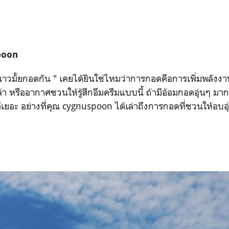
poon
าวมั้ยกอดกัน " เคยได้ยินใช่ไหมว่าการกอดคือการเพิ่มพลังงา
อยล้า หรืออากาศชวนให้รู้สึกอึมครึมแบบนี้ ถ้ามีอ้อมกอดอุ่นๆ 
้เยอะ อย่างที่คุณ cygnuspoon ได้เล่าถึงการกอดที่ชวนให้อบอุ