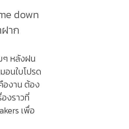
 me down
มาฝาก
้มๆ หลังฝน
บหมอนใบโปรด
็คืองาน ต้อง
ื่องราวที่
kers เพื่อ