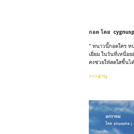
กอด โดย cygnus
" หนาวนี้กอดใคร หน
เยี่ยม ในวันที่เหนื่
คงช่วยให้สดใสขึ้นได
>>>อ่าน