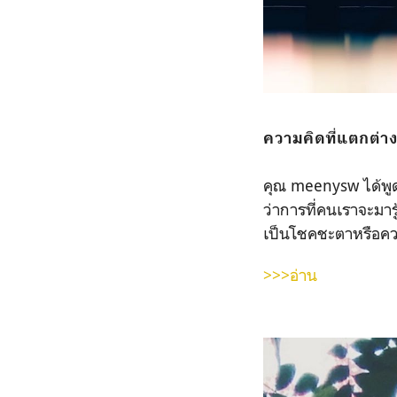
ความคิดที่แตกต่
คุณ meenysw ได้พูดถึ
ว่าการที่คนเราจะม
เป็นโชคชะตาหรือคว
>>>อ่าน