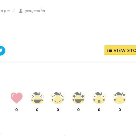
:11 pm
yenyenaha
VIEW ST
0
0
0
0
0
0