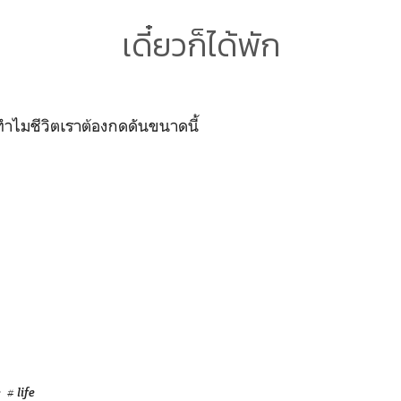
เดี๋ยวก็ได้พัก
ทำไมชีวิตเราต้องกดดันขนาดนี้
e
# life