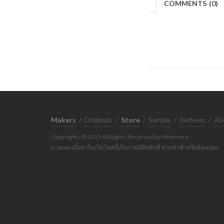
COMMENTS
(
0)
Makers
/
Originals
/
Store
/
Sample
/
Redeem
/
Ab
Copyrights © 2015 All Rights Reserved by Minimore
ภาพและเนื้อหาในเว็บไซต์นี้เป็นงานมีลิขสิทธิ์ ห้ามทำซ้ำหรือดัดแปลง