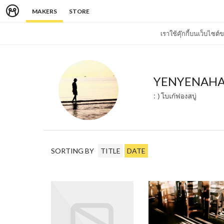
MAKERS
STORE
เราใช้คุ๊กกี้บนเว็บไซ
YENYENAH
: ) โบเก้ฟองสบู่
SORTING BY
TITLE
DATE