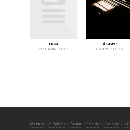
เพลง
ช่องทาง
YENYENAHA | 1 POST
YENYENAHA | 0 POST
Makers
/
Originals
/
Store
/
Sample
/
Redeem
/
Ab