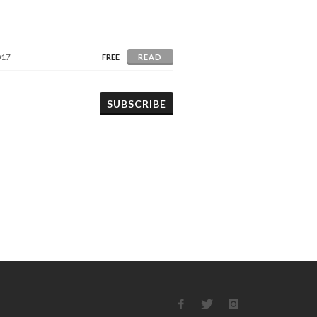
017
FREE
READ
SUBSCRIBE