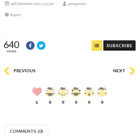
19th November 2017, 2:14 pm
yenyenaha
Report
640
SUBSCRIBE
VIEWS
PREVIOUS
NEXT
1
0
0
0
0
0
COMMENTS
(
0)