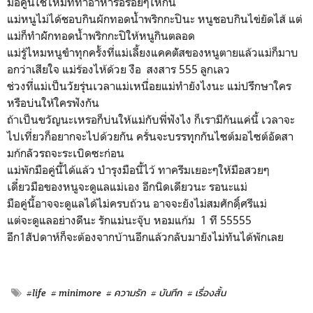
มือคู่นี้ใช่ไหมที่ทำอาหารอร่อยๆให้กิน
แม่หนูไม่ได้ชอบกินผักทอดน้ำพริกกะปินะ หนูชอบกินไข่ยัดไส้ แต่
แม่ก็ทำผัักทอดน้ำพริกกะปิให้หนูกินตลอด
แม่รู้ไหมหนูขำทุกครั้งที่แม่เลี้ยงแคคตััสของหนูตายแล้วแม่ก็มาบ
อกว่าเสียใจ แม่ร้องไห้ด้วย งือ สงสาร 555 ลูกเลว
ช่วงที่แม่เป็นวัยรุ่นเวลาแม่เหนื่อยแม่ทำยังไงนะ แม่ปรึกษาใคร
หรือบ่นให้ใครฟังกัน
ถ้าเป็นขวัญนะเหรอก็บ่นให้แม่กับพี่ฟังไง ก็เรามีกันแค่นี้ เวลาจะ
ไปเที่ยวก็อยากจะไปด้วยกัน ครั่นจะบรรทุุกกันไซต์มอไซต์อัดสา
มก้กลัวรถจะระเบิดซะก่อน
แม่พักมือคู่นี้ได้แล้ว บำรุงมือนี้ไว้ ทาครีมเยอะๆให้มือสวยๆ
เดี๋ยวมือของหนูจะดูแลแม่เอง อีกนิดเดียวนะ รอนะแม่
มือคู่นี้อาจจะดูแลได้ไม่ครบถ้วน อาจจะยังไม่สมศักดฺิ์ศรีแม่
แต่จะดูแลอย่างดีนะ รักแม่นะจุ๊บ หอมแก้ม 1 ที 55555
อีก1สัปดาห์ก็จะต้องจากบ้านอีกแล้วกลับมายังไม่ทันได้พักเลย
#life
# minimore
# ความรัก
# บันทึก
# เรื่องสั้น