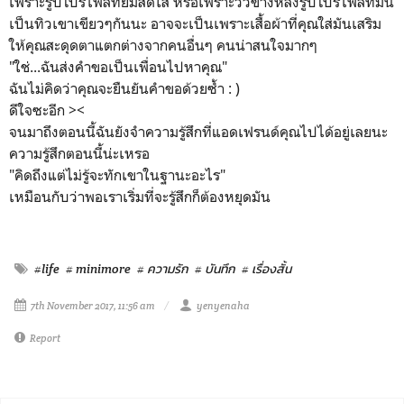
เพราะรูปโปรไฟล์ที่ยิ้มสดใส หรือเพราะวิวข้างหลังรูปโปรไฟล์ที่มัน
เป็นทิวเขาเขียวๆกันนะ อาจจะเป็นเพราะเสื้อผ้าที่คุณใส่มันเสริม
ให้คุณสะดุดตาแตกต่างจากคนอื่นๆ คนน่าสนใจมากๆ
"ใช่...ฉันส่งคำขอเป็นเพื่อนไปหาคุณ"
ฉันไม่คิดว่าคุณจะยืนยันคำขอด้วยซ้ำ : )
ดีใจซะอีก ><
จนมาถึงตอนนี้ฉันยังจำความรู้สึกที่แอดเฟรนด์คุณไปได้อยู่เลยนะ
ความรู้สึกตอนนี้น่ะเหรอ
"คิดถึงแต่ไม่รู้จะทักเขาในฐานะอะไร"
เหมือนกับว่าพอเราเริ่มที่จะรู้สึกก็ต้องหยุดมัน
#life
# minimore
# ความรัก
# บันทึก
# เรื่องสั้น
7th November 2017, 11:56 am
yenyenaha
Report