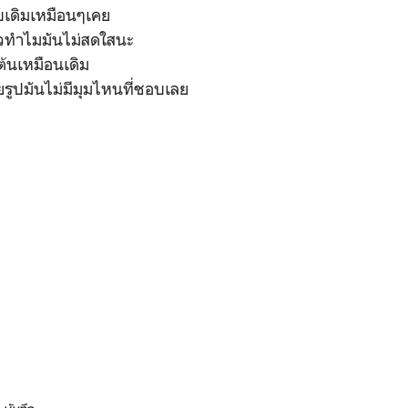
แบบเดิมเหมือนๆเคย
ัวทำไมมันไม่สดใสนะ
เต้นเหมือนเดิม
ูปมันไม่มีมุมไหนที่ชอบเลย