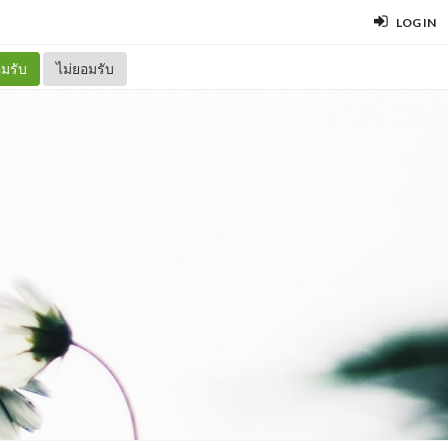
LOG IN
มรับ
ไม่ยอมรับ