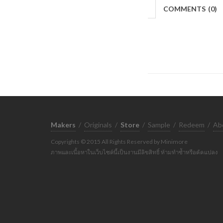
COMMENTS
(
0)
Makers
/
Originals
/
Store
/
Sample
/
Redeem
/
Ab
Copyrights © 2015 All Rights Reserved by Minimore
ภาพและเนื้อหาในเว็บไซต์นี้เป็นงานมีลิขสิทธิ์ ห้ามทำซ้ำหรือดัดแปลง