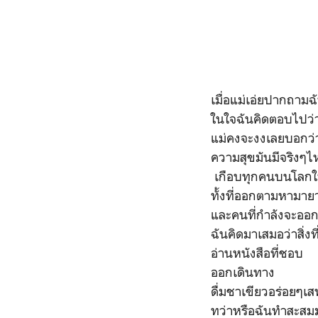
เมื่อแม่เอ่ยปากถามฉ
ในใจฉันคิดตอบไปว่
แม่คงจะงงเลยบอกว่
ความสุขมันมีจริงๆ
เกือบทุกคนบนโลกใบ
ทั้งที่ออกตามหามา
และคนที่กำลังจะออ
ฉันคิดมาเสมอว่าสิ่
อ่านหนังสือที่ชอบ
ออกเดินทาง
ดื่มชาเขียวอร่อยๆ
ทว่าหรือฉันทำสะส