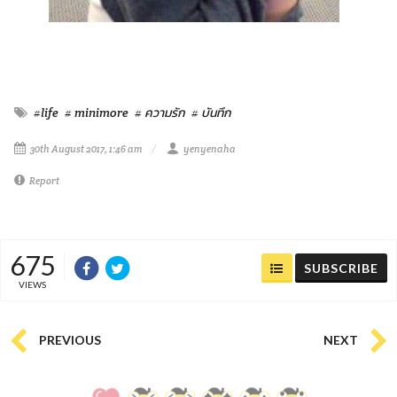
#life
# minimore
# ความรัก
# บันทึก
30th August 2017, 1:46 am
yenyenaha
Report
675
SUBSCRIBE
VIEWS
PREVIOUS
NEXT