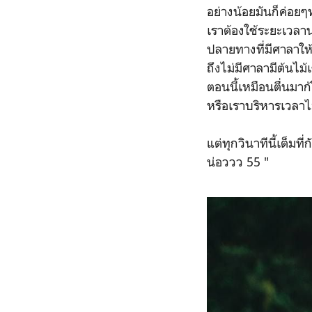
อย่างน้อยมันก็ค่อยๆ
เราต้องใช้ระยะเวลา
ปลายทางที่มีศาลาให้นั
ถึงไม่มีศาลามีต้นไม
ตอนนี้เหมือนตื่นมาก
หรือเราบริหารเวลาไ
แต่ทุกวินาทีนี้เต็ม
น่อววว 55 "