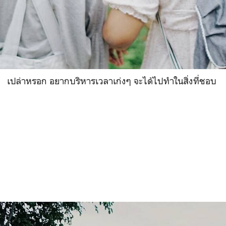
กบริหารเวลาเก่งๆ จะได้ไปทำในสิ่งที่ชอบ