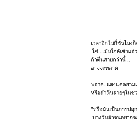
เวลาอีกไม่กี่ชั่วโมงก
ใช่....มันใกล้เช้าแล้
ถ้าตื่นสายกว่านี้ ..
อาจจะพลาด
พลาด..แสงแดดยามเช
หรือถ้าตื่นสายๆในช่
"หรือมันเป็นการปลุก
บางวันล้าจนอยากจะต