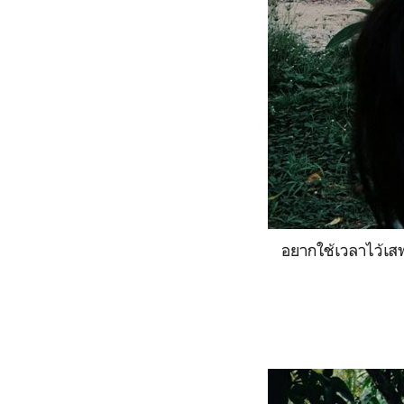
อยากใช้เวลาไว้เสพบ