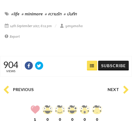
#life
# minimore
# ความรัก
# บันทึก
14th September 2017, 6:12 pm
yenyenaha
Report
904
SUBSCRIBE
VIEWS
PREVIOUS
NEXT
1
0
0
0
0
0