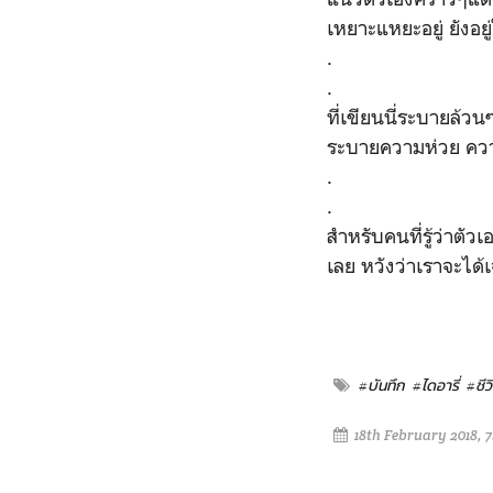
เหยาะแหยะอยู่ ยังอย
.
.
ที่เขียนนี่ระบายล้วน
ระบายความห่วย คว
.
.
สำหรับคนที่รู้ว่าตั
เลย หวังว่าเราจะได
#บันทึก
#ไดอารี่
#ชีว
18th February 2018, 7