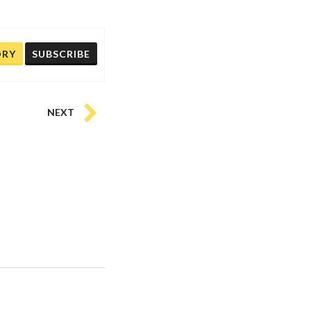
ORY
SUBSCRIBE
NEXT