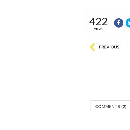
422
VIEWS
PREVIOUS
COMMENTS
(
2)