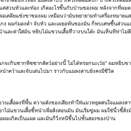
ีแค่ส่วนหัวและท้อง เกิดอะไรขึ้นกับบ้านของผม หลังจากที่ผมตะล
ลอเคลียแข้งขาของผม เหมือนว่ามันพยายามทำเครื่องหมายแส
งเกง ผมก้มลงต่ำ จับหัว และเผยอฟันของมัน ก็พบเศษชิ้้นส่
และด่าใส่มัน หยิบไม้แขวนเสื้อทีี่วางบนโต๊ะ มันเห็นทีท่าไม่ดีจ
กินซากพืชซากสัตว์อย่างนี้ ไม่ได้หรอกนะเว้ย" ผมหยิบข
้าหน้าคว้าและจับเล่นไปมา ราวกับแมลงสาบยังคงมีชีวิต
อลงที่พื้น ความดังของเสียงทำให้แมวหยุดสนใจแมลงสาบท
้แขวนเสื้อชี้หน้าเพื่อสั่งสอนมัน มันเริ่มขู่ผม ผมใช้นิ้วชี้สั่ง
ือผมเกิดเป็นแผล และมันก็วิ่งหนีขึ้นไปชั้นสองของบ้าน