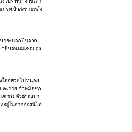
ล็งไปที่พนักงานเคา
นกระเป๋าสะพายหลัง
ิบกระบอกปืนจาก
้ขาถีบจนผมเซล้มลง
 มึงโลกสวยไปหน่อย
กียตะกาย กำหมัดชก
ก เขาก้มตัวต่ำลงมา
นอยู่ในลำกล้องนี่ได้