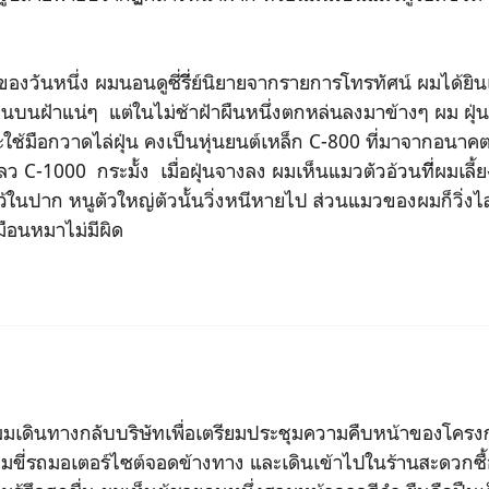
หนึ่ง ผมนอนดูซี่รีี่ย์นิยายจากรายการโทรทัศน์ ผมได้ยิน
อนบนฝ้าแน่ๆ แต่ในไม่ช้าฝ้าผืนหนึ่งตกหล่นลงมาข้างๆ ผม ฝุ่น
ะใช้มือกวาดไล่ฝุ่น คงเป็นหุ่นยนต์เหล็ก C-800 ที่มาจากอนาค
 C-1000 กระมั้ง เมื่อฝุ่นจางลง ผมเห็นแมวตัวอ้วนทีี่ผมเลี้ย
ว้ในปาก หนูตัวใหญ่ตัวนั้นวิ่งหนีหายไป ส่วนแมวของผมก็วิ่งไล
มือนหมาไม่มีผิด
นทางกลับบริษัทเพื่อเตรียมประชุมความคืบหน้าของโครงกา
ขี่รถมอเตอร์ไซต์จอดข้างทาง และเดินเข้าไปในร้านสะดวกซื