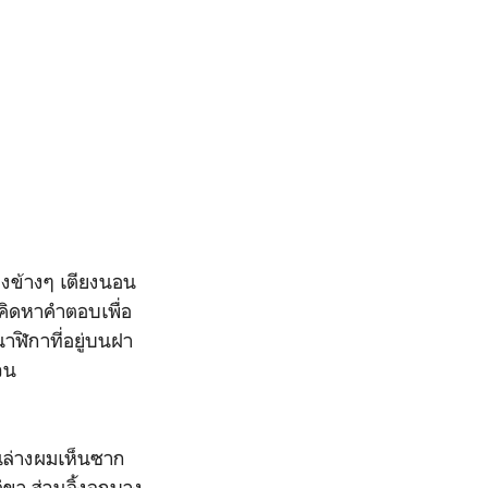
งข้างๆ เตียงนอน
คิดหาคำตอบเพื่อ
นาฬิกาที่อยู่บนฝา
วน
นล่างผมเห็นซาก
่ขา ส่วนจิ้งจกบาง