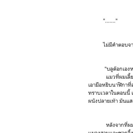
"......."
ไม่มีคำตอบจากเสีี
"บลูด๊อกเองหร
แมวที่ผมเลี้ยงไว้
เอามือหยิบนาฬิกาที
ทราบเวลาในตอนนี้ แต
ผนังปลายเท้า มันแส
หลังจากที่ผมทำธุร
แมลงสาบและซากจิ้งจ