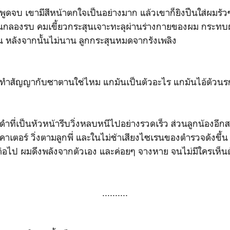
 เขามีสีหน้าตกใจเป็นอย่างมาก แล้วเขาก็ยิงปืนใส่ผมรัวๆ
ลั่นกลองรบ คมเขี้ยวกระสุนเจาะทะลุผ่านร่างกายของผม กระท
ุน หลังจากนั้นไม่นาน ลูกกระสุนหมดจากรังเพลิง
ัญญากับซาตานใช่ไหม แกมันเป็นตัวอะไร แกมันไอ้ตัวนรก
็นหัวหน้ารีบวิ่งหลบหนีไปอย่างรวดเร็ว ส่วนลูกน้องอีกสอ
เตอร์ วิ่งตามลูกพี่ และในไม่ช้าเสียงไซเรนของตำรวจดังขึ้น
้อีีกต่อไป ผมดึงพลังจากตัวเอง และค่อยๆ จางหาย จนไม่มีใครเห็
..........