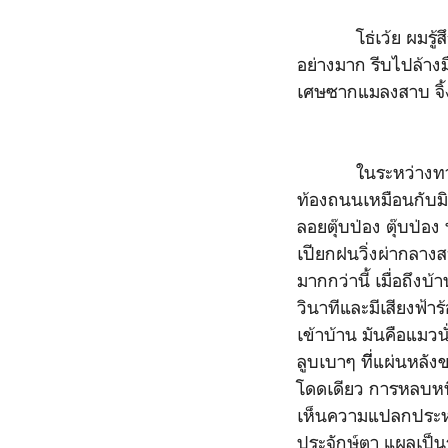
โธ่เว้ย ผมรู้สึกฉุ
อย่างมาก รีบไปล้า
เศษซากแมลงสาบ จิ้
ในระหว่างทาง ผมคิ
ท้องถนนเหมือนกับมิ
ลอยตุ๊บป่อง ตุ๊บป่อ
เปียกฝนวิ่งผ่ากลางส
มากกว่านี้ เมื่อถึงบ
วินาทีและมีเสียงฟ้า
เข้าบ้าน มันคือแม
ลูบเบาๆ ทีี่แผ่นหล
โดดเดียว การหลบหนี
เห็นความแปลกประหลา
ประจักษ์ตา แผลเป็น