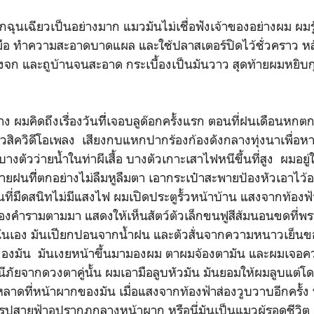
นเฉียวเป็นอย่างมาก แมวมันไม่เชื่อฟังเจ้าของอย่างผม ผมรู
งมือ ทำความสะอาดบาดแผล และใช้ปลาสเตอร์ปิดไว้ชั่วคราว ห
งจก และถูบ้านจนสะอาด กระเบื้องเป็นมันวาว สุดท้ายผมหย
ดถึงเรื่องวันทีี่เจอบลูด๊อกครั้งแรก ตอนที่ฝนเดือนหกตก
วสิควิดีโอเพลง เสียงกบแหกปากร้องก้องดังกลางทุ่งนาเพื่อห
ง บางตัวว่ายน้ำในท่าผีเสื้อ บางตัวเกาะเสาไฟหนีขึ้นที่สูง ผม
ายฝนทีี่ตกอย่างไม่ลืมหูลืมตา เอากระเป๋าสะพายป้องหัวเอาไว้
้านที่มืดสนิทไม่มีแสงไฟ ผมเปิดประตูรั้วหน้าบ้าน แสงจากท้องฟ้า
ร้องคำรามตามมา แสดงให้เห็นสัตว์ตัวเล็กขนฟูสีส้มนอนขดที่พร
วนั่นเอง มันเปียกปอนจากน้ำฝน และตัวสั่นจากความหนาวเย็
ังของมัน มันเงยหน้าขึ้นมามองผม ตาผมจ้องตามัน และผมเจอค
ภัยจากดวงตาคู่นั้น ผมเอามือลูบหัวมัน มันยอมให้ผมลูบแต่โ
ดที่หน้าผากของมัน เมื่อแสงจากท้องฟ้าส่องวูบวาบอีกครั้ง ท
รูปสายฟ้าอปรากฏกลางหน้าผาก หรือนี่มันเป็นแมวผู้รอดชีวิต