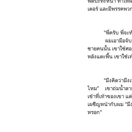
พัดปะทะหน้า ทำให้ผม
เตอร์ และมีพรรคพว
"พี่ครับ พี่จะทำ
ผมเอามือจับแขนข
ชายคนนั้น เขาใช้ศ
หลังแตะพื้น เขาใช้เ
"มึงคิดว่ามึงเป็นใ
ไหม" เขาถ่มน้ำลายอ
เข้าที่เท้าของเขา แ
เผชิิญหน้ากับผม "มึง
หรอก"