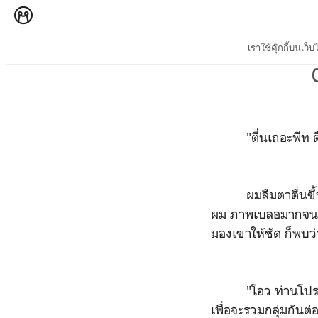
เราใช้คุ๊กกี้บนเ
"ตื่นเถอะพีท ตื
ผมลืมตาตื่นขึ้นมา
ผม ภาพเบลอมากจนมอ
มองเขาให้ชัด ก็พบว่
"โอว ท่านโปรเฟสเซ
เพื่อจะรวมกลุ่มกันต่