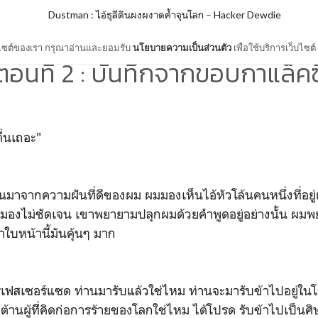
Dustman : ไอ้ธุลีดินผงผงาดค้ำจุนโลก
–
Hacker Dewdie
ว็บไซต์ของเรา กรุณาอ่านและยอมรับ
นโยบายความเป็นส่วนตัว
เพื่อใช้บริการเว็บไซต์
ตอนที่ 2 : บันทึกจากขอบกาแล็คซี
่นเถอะ"
จากความฝันที่ดีของผม ผมมองเห็นไอ้หัวโล้นคนหนึ่งที่อยู
งไม่ชัดเจน เขาพยายามปลุกผมด้วยคำพูดอยู่อย่างนั้น ผมพย
าใบหน้านี้มันคุ้นๆ มาก
อร์แซด ท่านมารับแล้วใช่ไหม ท่านจะมารับข้าไปอยู่ในโร
อต้านผู้ทีี่คิดก่อการร้ายของโลกใช่ไหม ได้โปรด รับข้าไปเป็นศิ