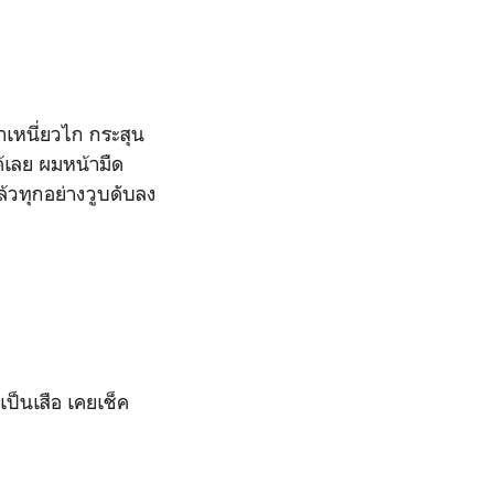
หนี่ยวไก กระสุน
้เลย ผมหน้ามืด
้วทุกอย่างวูบดับลง
ป็นเสือ เคยเช็ค