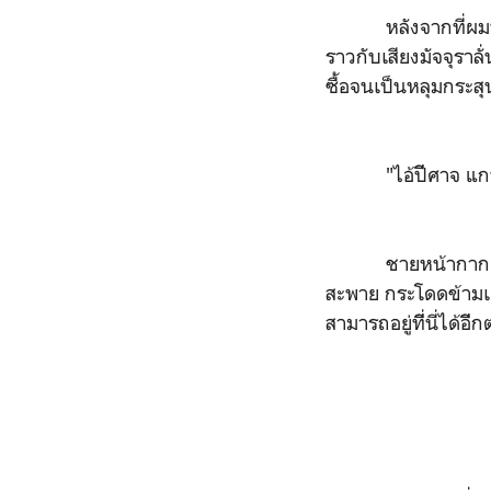
หลังจากที่ผมพูดจบ
ราวกับเสียงมัจจุรา
ซื้อจนเป็นหลุมกระส
"ไอ้ปีีศาจ แกทำส
ชายหน้ากากดำที่เป
สะพาย กระโดดข้ามเคา
สามารถอยู่ทีี่นี่ได