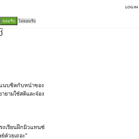
LOG IN
ไม่ยอมรับ
ยอมรับ
่
่แนบชิดกับหน้าของ
ายามใช้สติและจ้อง
งเรียนฝึกมิวแทนซ์
ษย์ด้วยเถอะ"