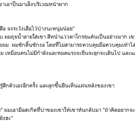
อาปืนมาเล็งบริเวณหน้าผาก
จงระวังเสือไว้บ้างนะหนุ่มน้อย"
ุยน้ำลายใส่เขา สีหน้าแววตาโกรธแค้นเป็นอย่างมาก เขาเ
ผม ผมชักดิ้นชักงอ โดยทีี่ไม่สามารถควบคุมมือควบคุมเท้าได
ม เหมือนคนไม่มีกําลังและหมดแรงจะยืนจะลุกจะเดินไป และแล
ึกตัวเองอีกครั้ง และลุกขึ้นยืนเห็นแผ่นหลังของเขา
เอามือสะกิดทีี่บ่าของเขาให้เขาหันกลับมา "ถ้าคิดอยากจะเ
ยังฮะ"