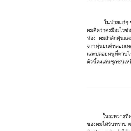
ในบ่ายแก่ๆ ของวัน
ผมคิดว่าคงมีอะไรซ่
ห้อง ผมสำลักฝุ่นแล
จากหุ่นยนต์หลอมเหลว
และปล่อยหนูทีี่คาบไ
ตัวนี้คงเล่นซุกซนเห
ในระหว่างที่ผมเดิ
ของผมได้รับทราบ ผม