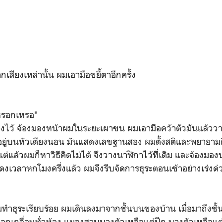
ยงเหล่านั้น ผมเอามือขยี้ตาอีกครั้ง
อกเหรอ"
 จ้องมองหน้าผมในระยะเผาขน ผมเอามือคว้าตัวมันแล้ววา
่อยู่บนหัวเตียงนอน มันแสดงเลขฐานสอง ผมตั้งสติและพยายาม
่แล้วผมก็หาวิธีคิดไม่ได้ จึงวางนาฬิกาไว้ทีี่เดิม และจ้องมอง
ดงเวลาหกโมงครึ่งแล้ว ผมจึงรีบจัดการธุระตอนเช้าอย่างเร่งด่
ะเรียบร้อย ผมเดินลงมาจากชั้นบนของบ้าน เมื่อมาถึงชั้
กเกลื่อนทั่วห้อง แมลงสาบบางตัวเหลือแต่ปีก บางตัวเหลือแต