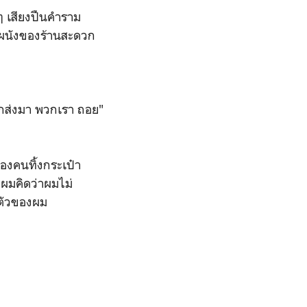
 เสียงปืนคำราม
บผนังของร้านสะดวก
ส่งมา พวกเรา ถอย"
งคนทิ้งกระเป๋า
 ผมคิดว่าผมไม่
นตัวของผม