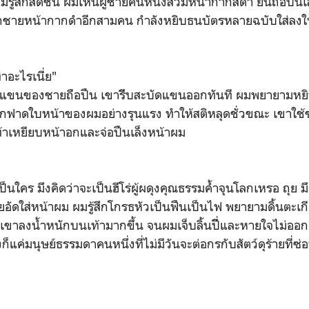
รู้สึกสดชื่น ผมเห็นผู้ชายคนหนึ่งสวมหน้ากากสีดำ ยืนถือปืนเ
กชายหน้ากากดำอีกสามคน กำลังหยิบธนบัตรหลายฉบับใส่ลงใ
อะไรเนี่ย"
องชายถือปืน เขารีีบสะบัดแขนออกทันที ผมพยายามหย
อกฟาดใบหน้าของผมอย่างรุนแรง ทำให้สติหลุดชั่วขณะ เขาใช
ท้าเหยียบหน้าอกและจ่อปืนเล็งหน้าผม
คร มึงคิดว่าจะเป็นฮีโร่ผู้ผดุงคุณธรรมค้ำจุนโลกเหรอ ถุย
ัดใส่หน้าผม ผมรู้สึกโกรธหัวเป็นฟืนเป็นไฟ พยายามดิ้นตะเ
ต่เขาลงน้ำหนักบนเท้ามากขึ้น จนผมเจ็บลิ้นปีี่และหายใจไม่ออ
ก็แค่มนุษย์ธรรมดาคนหนึ่งที่ไม่มีวันจะต่อกรกับสัตว์ดุร้ายที่ซ่อ