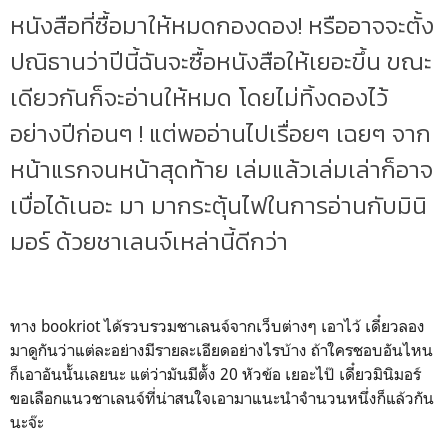
หนังสือที่ซื้อมาให้หมดกองดอง! หรืออาจจะตั้ง
ปณิธานว่าปีนี้ฉันจะซื้อหนังสือให้เยอะขึ้น ขณะ
เดียวกันก็จะอ่านให้หมด โดยไม่ทิ้งดองไว้
อย่างปีก่อนๆ ! แต่พออ่านไปเรื่อยๆ เฉยๆ จาก
หน้าแรกจนหน้าสุดท้าย เล่มแล้วเล่มเล่าก็อาจ
เบื่อได้เนอะ มา มากระตุ้นไฟในการอ่านกับมินิ
มอร์ ด้วยชาเลนจ์เหล่านี้ดีกว่า
ทาง bookriot ได้รวบรวมชาเลนจ์จากเว็บต่างๆ เอาไว้ เดี๋ยวลอง
มาดูกันว่าแต่ละอย่างมีรายละเอียดอย่างไรบ้าง ถ้าใครชอบอันไหน
ก็เอาอันนั้นเลยนะ แต่ว่ามันมีตั้ง 20 หัวข้อ เยอะไป๊ เดี๋ยวมินิมอร์
ขอเลือกแนวชาเลนจ์ที่น่าสนใจเอามาแนะนำจำนวนหนึ่งก็แล้วกัน
นะจ๊ะ