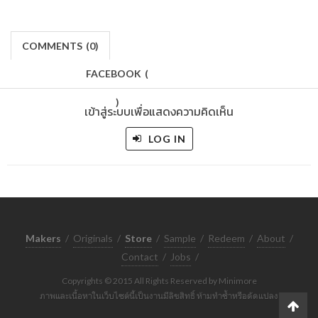
COMMENTS
(
0)
FACEBOOK
(
)
เข้าสู่ระบบเพื่อแสดงความคิดเห็น
LOG IN
Makers
/
Originals
/
Store
/
Sample
/
Redeem
/
About
/
Contact
/
Jobs
/
Copyrights © 2015 All Rights Reserved by Minimore
ภาพและเนื้อหาในเว็บไซต์นี้เป็นงานมีลิขสิทธิ์ ห้ามทำซ้ำหรือดัดแปลง