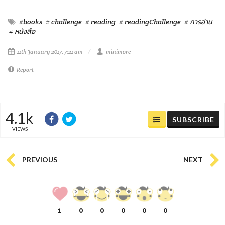
#books
# challenge
# reading
# readingChallenge
# การอ่าน
# หนังสือ
11th January 2017, 7:21 am
minimore
Report
4.1k
SUBSCRIBE
VIEWS
PREVIOUS
NEXT
1
0
0
0
0
0