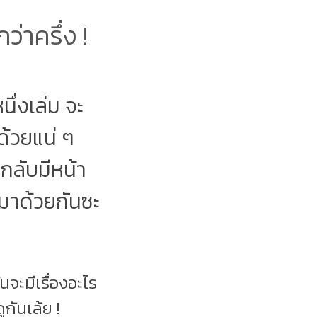
่าครึ่ง !
นึ่งเล่ม จะ
่ด้วยแน่ ๆ
กลับมีหน้า
านมาด้วยกันซะ
นจะมีเรื่องอะไร
กันเล้ย !