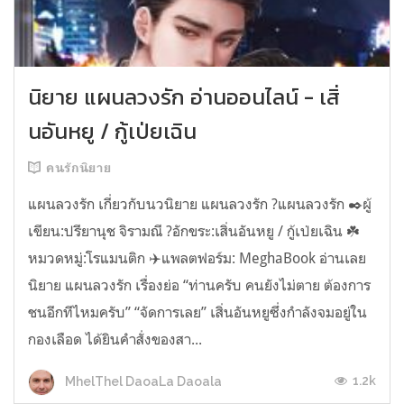
นิยาย แผนลวงรัก อ่านออนไลน์ - เสิ่
นอันหยู / กู้เป่ยเฉิน
คนรักนิยาย
แผนลวงรัก เกี่ยวกับนวนิยาย แผนลวงรัก ?แผนลวงรัก ✒️ผู้
เขียน:ปรียานุช จิรามณี ?อักขระ:เสิ่นอันหยู / กู้เป่ยเฉิน ☘️
หมวดหมู่:โรแมนติก ✈️แพลตฟอร์ม: MeghaBook อ่านเลย
นิยาย แผนลวงรัก เรื่องย่อ “ท่านครับ คนยังไม่ตาย ต้องการ
ชนอีกทีไหมครับ” “จัดการเลย” เสิ่นอันหยูซึ่งกำลังจมอยู่ใน
กองเลือด ได้ยินคำสั่งของสา...
1.2k
MhelThel DaoaLa Daoala