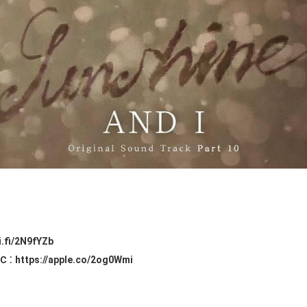
i.fi/2N9fYZb
c :
https://apple.co/2og0Wmi
비