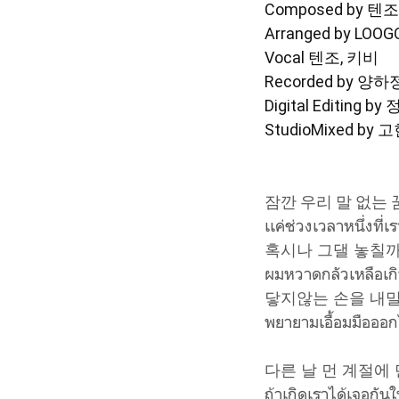
Composed by 텐조
Arranged by LOO
Vocal 텐조, 키비
Recorded by 양하
Digital Editing 
StudioMixed by 
잠깐 우리 말 없는
เเค่ช่วงเวลาหนึ่งที่
혹시나 그댈 놓칠
ผมหวาดกลัวเหลือเกิ
닿지않는 손을 내밀
พยายามเอื้อมมือออกไป
다른 날 먼 계절에
ถ้าเกิดเราได้เจอกัน