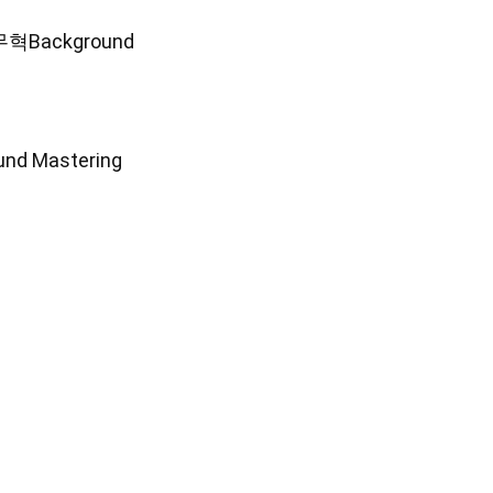
변무혁Background
nd Mastering