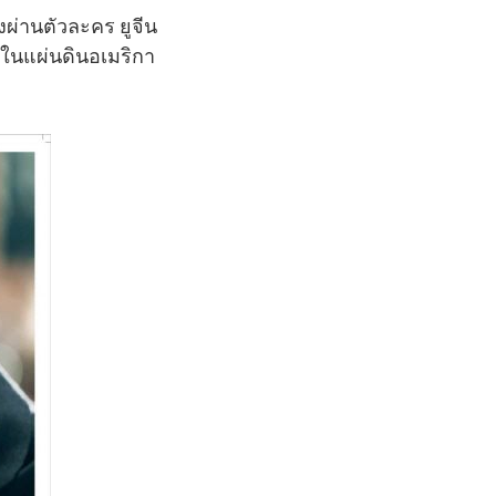
งผ่านตัวละคร ยูจีน
ู่ในแผ่นดินอเมริกา