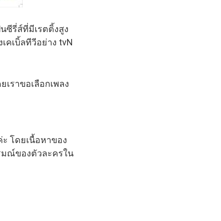
รี่ส์ที่มีเรตติ้งสูง
งเคเบิ้ลทีวีอย่าง tvN
 โดยเราขอเลือกเพลง
ค่ะ โดยเนื้อหาของ
่ออารมณ์ของตัวละครใน