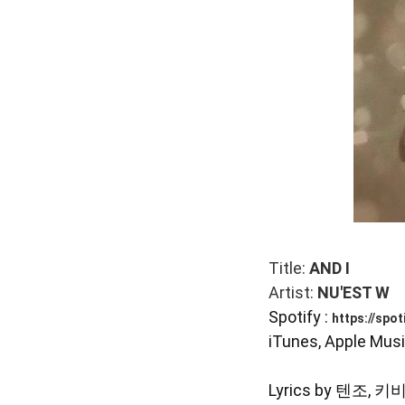
Title:
AND I
Artist:
NU'EST W
Spotify :
https://spot
iTunes, Apple Musi
Lyrics by 텐조, 키