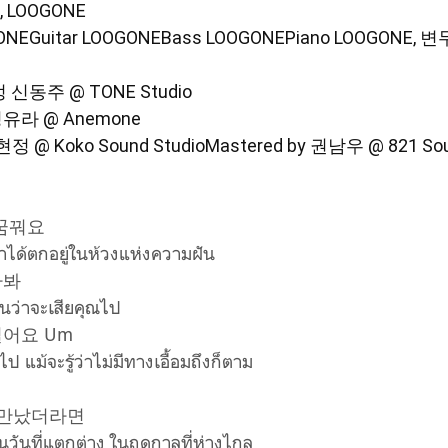
, LOOGONE
GONEGuitar LOOGONEBass LOOGONEPiano LOOGONE, 
정 신동주 @ TONE Studio
by 정유라 @ Anemone
고현정 @ Koko Sound
StudioMastered by 권남우 @ 821 Sou
 꿈꿔요
เราได้ตกอยู่ในห้วงแห่งความฝัน
까봐
นว่าจะเสียคุณไป
어요 Um
 แม้จะรู้ว่าไม่มีทางเอื้อมถึงก็ตาม
 만났더라면
ในวันที่แตกต่าง ในฤดูกาลที่ห่างไกล