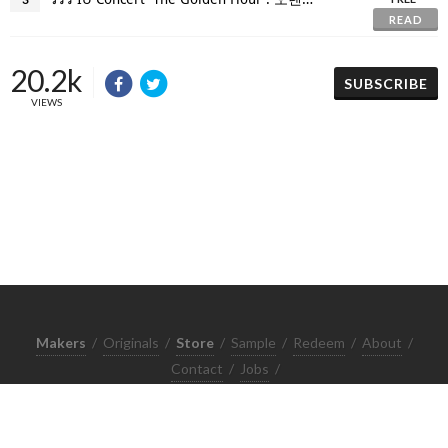
READ
20.2k
SUBSCRIBE
VIEWS
Makers
/
Originals
/
Store
/
Sample
/
Redeem
/
About
/
Contact
/
Jobs
/
Copyrights © 2015 All Rights Reserved by Minimore
ภาพและเนื้อหาในเว็บไซต์นี้เป็นงานมีลิขสิทธิ์ ห้ามทำซ้ำหรือดัดแปลง