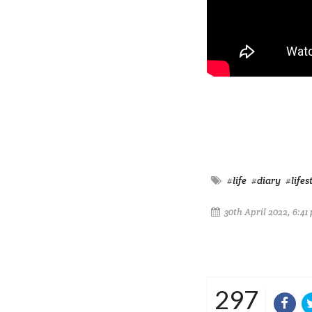
#life
#diary
#lifes
30th April 2022, 6:41
297