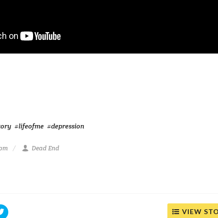
tory
#lifeofme
#depression
 pm
Dead End
VIEW ST