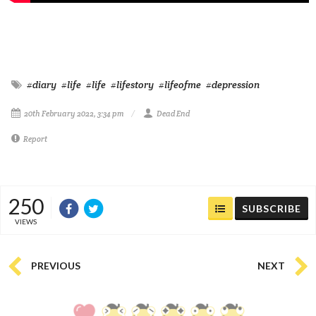
#diary
#life
#life
#lifestory
#lifeofme
#depression
20th February 2022, 3:34 pm
Dead End
Report
250
SUBSCRIBE
VIEWS
PREVIOUS
NEXT